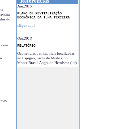
Referências
Jan.2015
ns
PLANO DE REVITALIZAÇÃO
essita
ECONÓMICA DA ILHA TERCEIRA
ndos do
clique aqui
Out.2013
rá em
RELATÓRIO
Ocorrencias patrimoniais localizadas
no Espigão, Grota do Medo e no
no
Monte Brasil, Angra do Heroísmo (
ler
)
temas