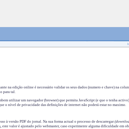
I
nante na edição online é necessário validar os seus dados (numero e chave) na colu
o para tal.
em utilizar um navegador (browser) que permita JavaScript (e que o tenha activo)
ue o nível de privacidade das definições de internet não poderá estar no maximo.
esso à versão PDF do jornal. Na sua forma actual o processo de descarregar
(downloa
s
, este valor é ajustado pelo webmaster, caso experimente alguma dificuldade em ob