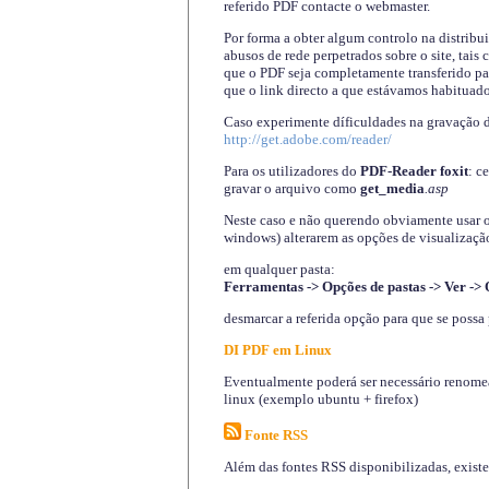
referido PDF contacte o webmaster.
Por forma a obter algum controlo na distribu
abusos de rede perpetrados sobre o site, tai
que o PDF seja completamente transferido pa
que o link directo a que estávamos habituado
Caso experimente díficuldades na gravação 
http://get.adobe.com/reader/
Para os utilizadores do
PDF-Reader foxit
: c
gravar o arquivo como
get_media
.asp
Neste caso e não querendo obviamente usar o A
windows) alterarem as opções de visualização
em qualquer pasta
:
Ferramentas -> Opções de pastas -> Ver -> 
desmarcar a referida opção para que se possa 
DI PDF em Linux
Eventualmente poderá ser necessário renomear
linux (exemplo ubuntu + firefox)
Fonte RSS
Além das fontes RSS disponibilizadas, exist