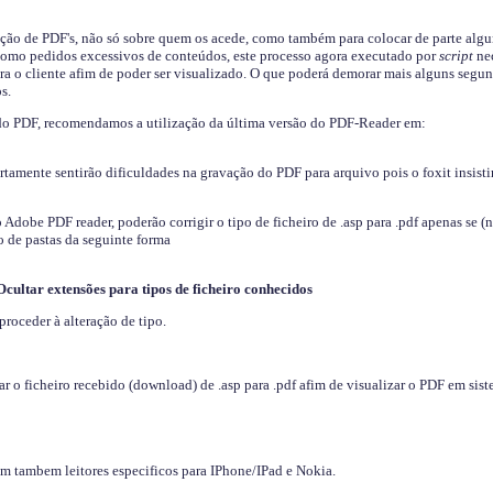
ição de PDF's, não só sobre quem os acede, como também para colocar de parte algu
s como pedidos excessivos de conteúdos, este processo agora executado por
script
nec
ra o cliente afim de poder ser visualizado. O que poderá demorar mais alguns segu
s.
do PDF, recomendamos a utilização da última versão do PDF-Reader em:
ertamente sentirão dificuldades na gravação do PDF para arquivo pois o foxit insisti
dobe PDF reader, poderão corrigir o tipo de ficheiro de .asp para .pdf apenas se (
 de pastas da seguinte forma
Ocultar extensões para tipos de ficheiro conhecidos
proceder à alteração de tipo.
 o ficheiro recebido (download) de .asp para .pdf afim de visualizar o PDF em sis
em tambem leitores especificos para IPhone/IPad e Nokia.