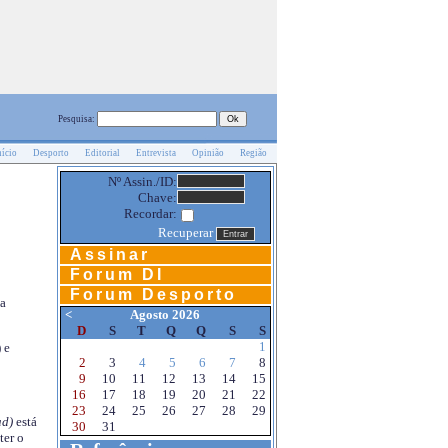
Pesquisa:
nício
Desporto
Editorial
Entrevista
Opinião
Região
Nº Assin./ID:
Chave:
Recordar:
Recuperar
Assinar
Forum DI
Forum Desporto
na
<
Agosto 2026
D
S
T
Q
Q
S
S
1
 e
2
3
4
5
6
7
8
9
10
11
12
13
14
15
16
17
18
19
20
21
22
23
24
25
26
27
28
29
d)
está
30
31
ter o