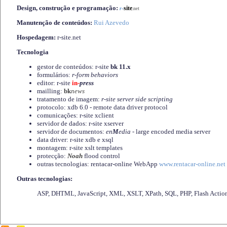
Design, construção e programação:
-
site
r
.net
Manutenção de conteúdos:
Rui Azevedo
Hospedagem:
r-site.net
Tecnologia
gestor de conteúdos: r-site
bk 11.x
formulários:
r-form behaviors
editor: r-site
in-
press
mailling:
bk
news
tratamento de imagem:
r-site server side scripting
protocolo: xdb 6.0 - remote data driver protocol
comunicações: r-site xclient
servidor de dados: r-site xserver
servidor de documentos:
en
M
edia
- large encoded media server
data driver: r-site xdb e xsql
montagem: r-site xslt templates
protecção:
Noah
flood control
outras tecnologias: rentacar-online WebApp
www.rentacar-online.net
Outras tecnologias:
ASP, DHTML, JavaScript, XML, XSLT, XPath, SQL, PHP, Flash Actio