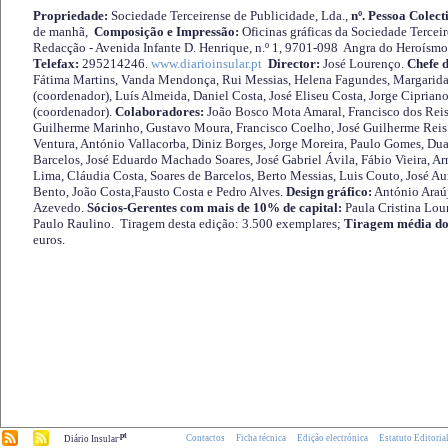
Propriedade:
Sociedade Terceirense de Publicidade, Lda.,
nº. Pessoa Colect
de manhã,
Composição e Impressão:
Oficinas gráficas da Sociedade Tercei
Redacção - Avenida Infante D. Henrique, n.º 1, 9701-098 Angra do Heroísmo 
Telefax:
295214246.
www.diarioinsular.pt
Director:
José Lourenço.
Chefe 
Fátima Martins, Vanda Mendonça, Rui Messias, Helena Fagundes, Margarida
(coordenador), Luís Almeida, Daniel Costa, José Eliseu Costa, Jorge Cipria
(coordenador).
Colaboradores:
João Bosco Mota Amaral, Francisco dos Reis
Guilherme Marinho, Gustavo Moura, Francisco Coelho, José Guilherme Reis 
Ventura, António Vallacorba, Diniz Borges, Jorge Moreira, Paulo Gomes, Duar
Barcelos, José Eduardo Machado Soares, José Gabriel Ávila, Fábio Vieira, A
Lima, Cláudia Costa, Soares de Barcelos, Berto Messias, Luis Couto, José A
Bento, João Costa,Fausto Costa e Pedro Alves.
Design gráfico:
António Araú
Azevedo.
Sócios-Gerentes com mais de 10% de capital:
Paula Cristina Lou
Paulo Raulino. Tiragem desta edição: 3.500 exemplares;
Tiragem média do
euros.
.pt
Contactos
Ficha técnica
Edição electrónica
Estatuto Editoria
Diário Insular