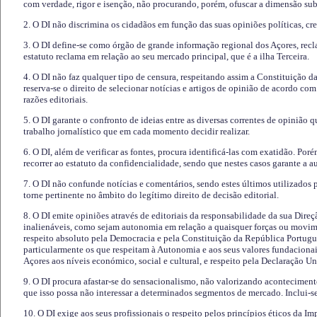
com verdade, rigor e isenção, não procurando, porém, ofuscar a dimensão subj
2. O DI não discrimina os cidadãos em função das suas opiniões políticas, cre
3. O DI define-se como órgão de grande informação regional dos Açores, recl
estatuto reclama em relação ao seu mercado principal, que é a ilha Terceira.
4. O DI não faz qualquer tipo de censura, respeitando assim a Constituição 
reserva-se o direito de selecionar notícias e artigos de opinião de acordo co
razões editoriais.
5. O DI garante o confronto de ideias entre as diversas correntes de opinião 
trabalho jornalístico que em cada momento decidir realizar.
6. O DI, além de verificar as fontes, procura identificá-las com exatidão. Poré
recorrer ao estatuto da confidencialidade, sendo que nestes casos garante a 
7. O DI não confunde notícias e comentários, sendo estes últimos utilizados 
torne pertinente no âmbito do legítimo direito de decisão editorial.
8. O DI emite opiniões através de editoriais da responsabilidade da sua Direç
inalienáveis, como sejam autonomia em relação a quaisquer forças ou movime
respeito absoluto pela Democracia e pela Constituição da República Portugue
particularmente os que respeitam à Autonomia e aos seus valores fundacion
Açores aos níveis económico, social e cultural, e respeito pela Declaração U
9. O DI procura afastar-se do sensacionalismo, não valorizando aconteciment
que isso possa não interessar a determinados segmentos de mercado. Inclui-se
10. O DI exige aos seus profissionais o respeito pelos princípios éticos da I