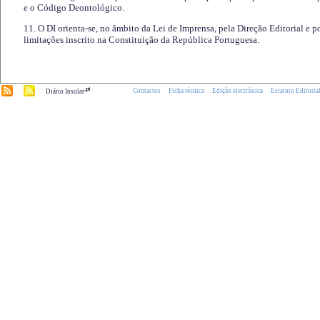
e o Código Deontológico.
11. O DI orienta-se, no âmbito da Lei de Imprensa, pela Direção Editorial e p
limitações inscrito na Constituição da República Portuguesa.
.pt
Contactos
Ficha técnica
Edição electrónica
Estatuto Editoria
Diário Insular