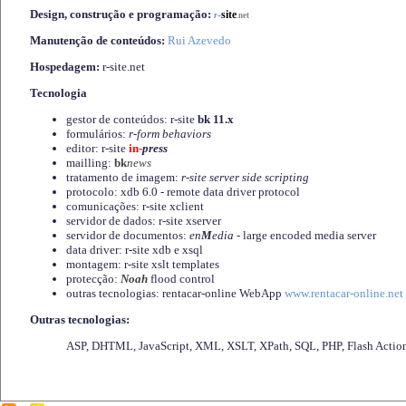
Design, construção e programação:
-
site
r
.net
Manutenção de conteúdos:
Rui Azevedo
Hospedagem:
r-site.net
Tecnologia
gestor de conteúdos: r-site
bk 11.x
formulários:
r-form behaviors
editor: r-site
in-
press
mailling:
bk
news
tratamento de imagem:
r-site server side scripting
protocolo: xdb 6.0 - remote data driver protocol
comunicações: r-site xclient
servidor de dados: r-site xserver
servidor de documentos:
en
M
edia
- large encoded media server
data driver: r-site xdb e xsql
montagem: r-site xslt templates
protecção:
Noah
flood control
outras tecnologias: rentacar-online WebApp
www.rentacar-online.net
Outras tecnologias:
ASP, DHTML, JavaScript, XML, XSLT, XPath, SQL, PHP, Flash Actio