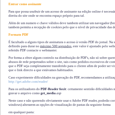
Entrar como assinante
Para que possa usufruir de um acesso de assinante na edição online é necessá
direita do site onde se encontra espaço próprio para tal.
Além de um numero e chave válidos deve tambem utilizar um navegador (brows
tambem permita a recepção de cookies pelo que o nível de privacidade das d
Formato PDF
É facultado a alguns tipos de assinatura o acesso à versão PDF do jornal. Na 
definido para durar no
máximo 500 segundos
, este valor é ajustado pelo we
referido PDF contacte o webmaster.
Por forma a obter algum controlo na distribuição de PDF's, não só sobre que
abusos de rede perpetrados sobre o site, tais como pedidos excessivos de co
que o PDF seja completamente transferido para o cliente afim de poder ser 
que o link directo a que estávamos habituados.
Caso experimente díficuldades na gravação do PDF, recomendamos a utiliza
http://get.adobe.com/reader/
Para os utilizadores do
PDF-Reader foxit
: certamente sentirão dificuldades 
gravar o arquivo como
get_media
.asp
Neste caso e não querendo obviamente usar o Adobe PDF reader, poderão corrig
windows) alterarem as opções de visualização de pastas da seguinte forma
em qualquer pasta
: