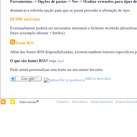
Ferramentas -> Opções de pastas -> Ver -> Ocultar extensões para tipos de
desmarcar a referida opção para que se possa proceder à alteração de tipo.
DI PDF em Linux
Eventualmente poderá ser necessário renomear o ficheiro recebido (download)
linux (exemplo ubuntu + firefox)
Fonte RSS
Além das fontes RSS disponibilizadas, existem tambem leitores especificos 
O que são fontes RSS?
veja
aqui
Pode ainda personalizar esta fonte no seu motor favorito
.pt
Contactos
Ficha técnica
Edição electrónica
Estatuto Editoria
Diário Insular