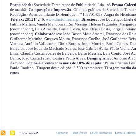
Propriedade:
Sociedade Terceirense de Publicidade, Lda.,
nº. Pessoa Colect
de manhã,
Composição e Impressão:
Oficinas gráficas da Sociedade Tercei
Redacção - Avenida Infante D. Henrique, n.º 1, 9701-098 Angra do Heroísmo 
Telefax:
295214246.
www.diarioinsular.pt
Director:
José Lourenço.
Chefe 
Fátima Martins, Vanda Mendonça, Rui Messias, Helena Fagundes, Margarida
(coordenador), Luís Almeida, Daniel Costa, José Eliseu Costa, Jorge Cipria
(coordenador).
Colaboradores:
João Bosco Mota Amaral, Francisco dos Reis
Guilherme Marinho, Gustavo Moura, Francisco Coelho, José Guilherme Reis 
Ventura, António Vallacorba, Diniz Borges, Jorge Moreira, Paulo Gomes, Duar
Barcelos, José Eduardo Machado Soares, José Gabriel Ávila, Fábio Vieira, A
Lima, Cláudia Costa, Soares de Barcelos, Berto Messias, Luis Couto, José A
Bento, João Costa,Fausto Costa e Pedro Alves.
Design gráfico:
António Araú
Azevedo.
Sócios-Gerentes com mais de 10% de capital:
Paula Cristina Lou
Paulo Raulino. Tiragem desta edição: 3.500 exemplares;
Tiragem média do
euros.
.pt
Contactos
Ficha técnica
Edição electrónica
Estatuto Editoria
Diário Insular