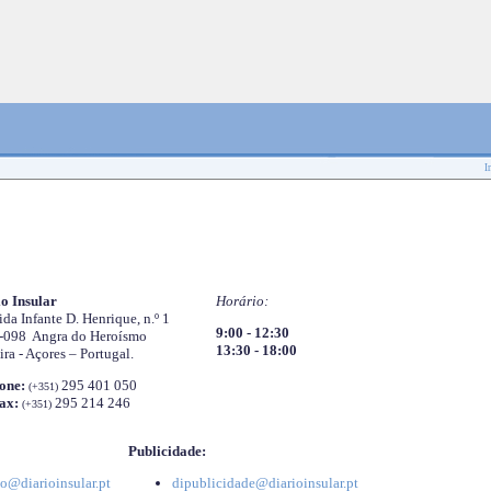
I
o Insular
Horário:
da Infante D. Henrique, n.º 1
9:00 - 12:30
-098 Angra do Heroísmo
13:30 - 18:00
ira - Açores – Portugal.
one:
295 401 050
(+351)
ax:
295 214 246
(+351)
Publicidade:
o@diarioinsular.pt
dipublicidade@diarioinsular.pt