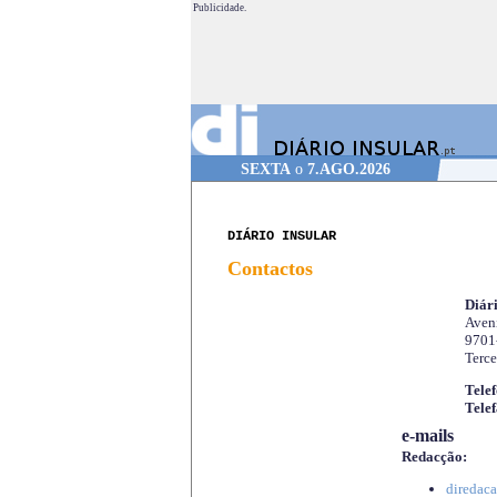
Publicidade.
SEXTA
o
7.AGO.2026
DIÁRIO INSULAR
Contactos
Diári
Aveni
9701
Terce
Telef
Telef
e-mails
Redacção:
diredaca