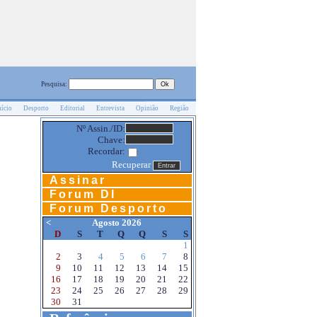
Pesquisa:
nício
Desporto
Editorial
Entrevista
Opinião
Região
Nº Assin./ID:
Chave:
Recordar:
Recuperar
Assinar
Forum DI
Forum Desporto
<
Agosto 2026
D
S
T
Q
Q
S
S
1
2
3
4
5
6
7
8
9
10
11
12
13
14
15
16
17
18
19
20
21
22
23
24
25
26
27
28
29
30
31