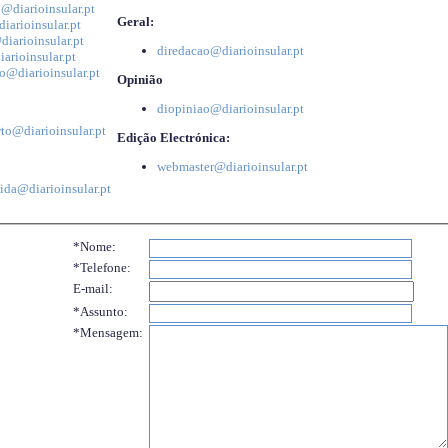
@diarioinsular.pt
Geral:
iarioinsular.pt
iarioinsular.pt
diredacao@diarioinsular.pt
arioinsular.pt
o@diarioinsular.pt
Opinião
diopiniao@diarioinsular.pt
to@diarioinsular.pt
Edição Electrónica:
webmaster@diarioinsular.pt
ida@diarioinsular.pt
*Nome:
*Telefone:
E-mail:
*Assunto:
*Mensagem: