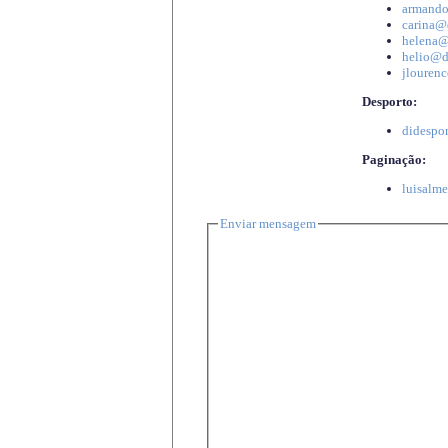
armando
carina@d
helena@d
helio@di
jlourenc
Desporto:
didespor
Paginação:
luisalme
Enviar mensagem