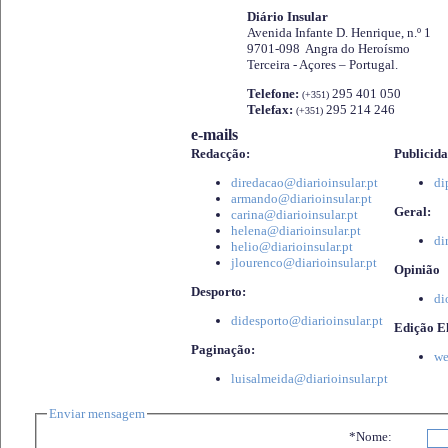
Diário Insular
Avenida Infante D. Henrique, n.º 1
9701-098 Angra do Heroísmo
Terceira - Açores – Portugal.
Telefone:
295 401 050
(+351)
Telefax:
295 214 246
(+351)
e-mails
Redacção:
Publicida
diredacao@diarioinsular.pt
di
armando@diarioinsular.pt
Geral:
carina@diarioinsular.pt
helena@diarioinsular.pt
di
helio@diarioinsular.pt
jlourenco@diarioinsular.pt
Opinião
Desporto:
di
didesporto@diarioinsular.pt
Edição El
Paginação:
we
luisalmeida@diarioinsular.pt
Enviar mensagem
*Nome: