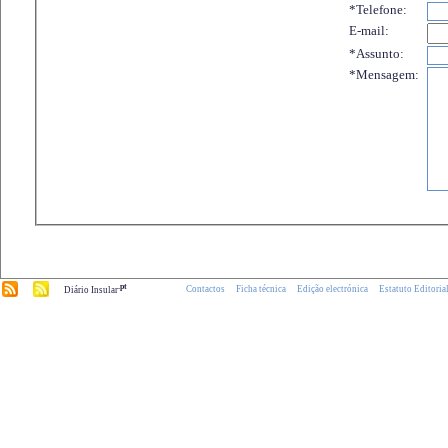
*Telefone:
E-mail:
*Assunto:
*Mensagem:
.pt
Contactos
Ficha técnica
Edição electrónica
Estatuto Editoria
Diário Insular