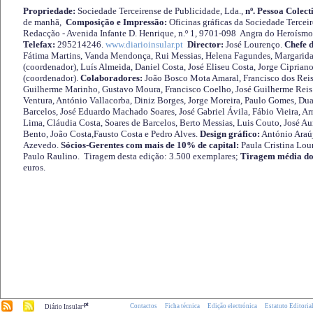
Propriedade:
Sociedade Terceirense de Publicidade, Lda.,
nº. Pessoa Colect
de manhã,
Composição e Impressão:
Oficinas gráficas da Sociedade Tercei
Redacção - Avenida Infante D. Henrique, n.º 1, 9701-098 Angra do Heroísmo 
Telefax:
295214246.
www.diarioinsular.pt
Director:
José Lourenço.
Chefe 
Fátima Martins, Vanda Mendonça, Rui Messias, Helena Fagundes, Margarida
(coordenador), Luís Almeida, Daniel Costa, José Eliseu Costa, Jorge Cipria
(coordenador).
Colaboradores:
João Bosco Mota Amaral, Francisco dos Reis
Guilherme Marinho, Gustavo Moura, Francisco Coelho, José Guilherme Reis 
Ventura, António Vallacorba, Diniz Borges, Jorge Moreira, Paulo Gomes, Duar
Barcelos, José Eduardo Machado Soares, José Gabriel Ávila, Fábio Vieira, A
Lima, Cláudia Costa, Soares de Barcelos, Berto Messias, Luis Couto, José A
Bento, João Costa,Fausto Costa e Pedro Alves.
Design gráfico:
António Araú
Azevedo.
Sócios-Gerentes com mais de 10% de capital:
Paula Cristina Lou
Paulo Raulino. Tiragem desta edição: 3.500 exemplares;
Tiragem média do
euros.
.pt
Contactos
Ficha técnica
Edição electrónica
Estatuto Editoria
Diário Insular