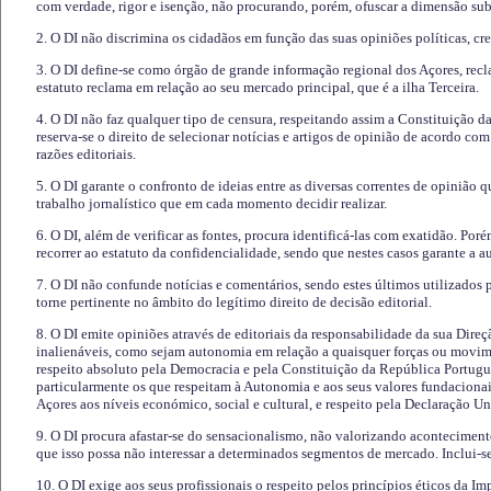
com verdade, rigor e isenção, não procurando, porém, ofuscar a dimensão subj
2. O DI não discrimina os cidadãos em função das suas opiniões políticas, cre
3. O DI define-se como órgão de grande informação regional dos Açores, recl
estatuto reclama em relação ao seu mercado principal, que é a ilha Terceira.
4. O DI não faz qualquer tipo de censura, respeitando assim a Constituição 
reserva-se o direito de selecionar notícias e artigos de opinião de acordo co
razões editoriais.
5. O DI garante o confronto de ideias entre as diversas correntes de opinião 
trabalho jornalístico que em cada momento decidir realizar.
6. O DI, além de verificar as fontes, procura identificá-las com exatidão. Poré
recorrer ao estatuto da confidencialidade, sendo que nestes casos garante a 
7. O DI não confunde notícias e comentários, sendo estes últimos utilizados 
torne pertinente no âmbito do legítimo direito de decisão editorial.
8. O DI emite opiniões através de editoriais da responsabilidade da sua Direç
inalienáveis, como sejam autonomia em relação a quaisquer forças ou movime
respeito absoluto pela Democracia e pela Constituição da República Portugue
particularmente os que respeitam à Autonomia e aos seus valores fundacion
Açores aos níveis económico, social e cultural, e respeito pela Declaração U
9. O DI procura afastar-se do sensacionalismo, não valorizando aconteciment
que isso possa não interessar a determinados segmentos de mercado. Inclui-se
10. O DI exige aos seus profissionais o respeito pelos princípios éticos da I