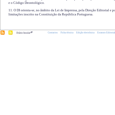
e o Código Deontológico.
11. O DI orienta-se, no âmbito da Lei de Imprensa, pela Direção Editorial e p
limitações inscrito na Constituição da República Portuguesa.
.pt
Contactos
Ficha técnica
Edição electrónica
Estatuto Editoria
Diário Insular