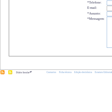
*Telefone:
E-mail:
*Assunto:
*Mensagem:
.pt
Contactos
Ficha técnica
Edição electrónica
Estatuto Editoria
Diário Insular