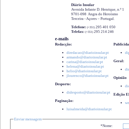
Diário Insular
Avenida Infante D. Henrique, n.º 1
9701-098 Angra do Heroísmo
Terceira - Açores – Portugal.
Telefone:
295 401 050
(+351)
Telefax:
295 214 246
(+351)
e-mails
Redacção:
Publicida
diredacao@diarioinsular.pt
di
armando@diarioinsular.pt
Geral:
carina@diarioinsular.pt
helena@diarioinsular.pt
di
helio@diarioinsular.pt
jlourenco@diarioinsular.pt
Opinião
Desporto:
di
didesporto@diarioinsular.pt
Edição El
Paginação:
we
luisalmeida@diarioinsular.pt
Enviar mensagem
*Nome: