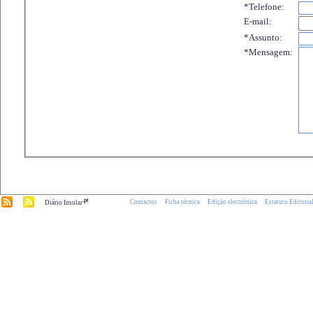
*Telefone:
E-mail:
*Assunto:
*Mensagem:
.pt
Contactos
Ficha técnica
Edição electrónica
Estatuto Editoria
Diário Insular