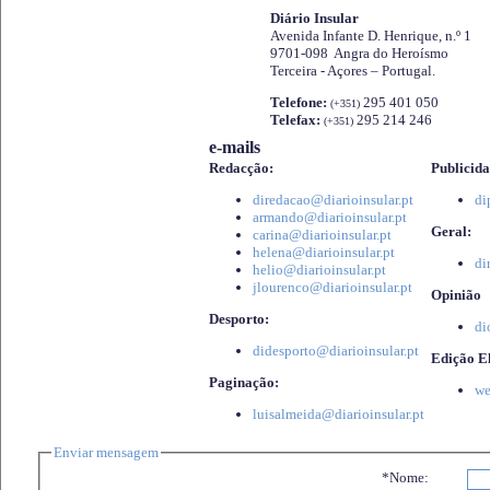
Diário Insular
Avenida Infante D. Henrique, n.º 1
9701-098 Angra do Heroísmo
Terceira - Açores – Portugal.
Telefone:
295 401 050
(+351)
Telefax:
295 214 246
(+351)
e-mails
Redacção:
Publicida
diredacao@diarioinsular.pt
di
armando@diarioinsular.pt
Geral:
carina@diarioinsular.pt
helena@diarioinsular.pt
di
helio@diarioinsular.pt
jlourenco@diarioinsular.pt
Opinião
Desporto:
di
didesporto@diarioinsular.pt
Edição El
Paginação:
we
luisalmeida@diarioinsular.pt
Enviar mensagem
*Nome: