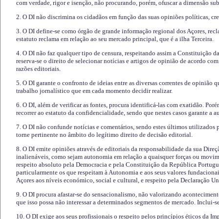
com verdade, rigor e isenção, não procurando, porém, ofuscar a dimensão subj
2. O DI não discrimina os cidadãos em função das suas opiniões políticas, cre
3. O DI define-se como órgão de grande informação regional dos Açores, recl
estatuto reclama em relação ao seu mercado principal, que é a ilha Terceira.
4. O DI não faz qualquer tipo de censura, respeitando assim a Constituição 
reserva-se o direito de selecionar notícias e artigos de opinião de acordo co
razões editoriais.
5. O DI garante o confronto de ideias entre as diversas correntes de opinião 
trabalho jornalístico que em cada momento decidir realizar.
6. O DI, além de verificar as fontes, procura identificá-las com exatidão. Poré
recorrer ao estatuto da confidencialidade, sendo que nestes casos garante a 
7. O DI não confunde notícias e comentários, sendo estes últimos utilizados 
torne pertinente no âmbito do legítimo direito de decisão editorial.
8. O DI emite opiniões através de editoriais da responsabilidade da sua Direç
inalienáveis, como sejam autonomia em relação a quaisquer forças ou movime
respeito absoluto pela Democracia e pela Constituição da República Portugue
particularmente os que respeitam à Autonomia e aos seus valores fundacion
Açores aos níveis económico, social e cultural, e respeito pela Declaração U
9. O DI procura afastar-se do sensacionalismo, não valorizando aconteciment
que isso possa não interessar a determinados segmentos de mercado. Inclui-se
10. O DI exige aos seus profissionais o respeito pelos princípios éticos da I