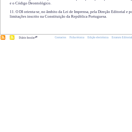
e o Código Deontológico.
11. O DI orienta-se, no âmbito da Lei de Imprensa, pela Direção Editorial e p
limitações inscrito na Constituição da República Portuguesa.
.pt
Contactos
Ficha técnica
Edição electrónica
Estatuto Editoria
Diário Insular