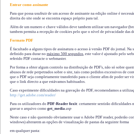
Entrar como assinante
Para que possa usufruir de um acesso de assinante na edição online é necessá
direita do site onde se encontra espaço próprio para tal.
Além de um numero e chave válidos deve tambem utilizar um navegador (brows
tambem permita a recepção de cookies pelo que o nível de privacidade das d
Formato PDF
É facultado a alguns tipos de assinatura o acesso à versão PDF do jornal. Na 
definido para durar no
máximo 500 segundos
, este valor é ajustado pelo we
referido PDF contacte o webmaster.
Por forma a obter algum controlo na distribuição de PDF's, não só sobre que
abusos de rede perpetrados sobre o site, tais como pedidos excessivos de co
que o PDF seja completamente transferido para o cliente afim de poder ser 
que o link directo a que estávamos habituados.
Caso experimente díficuldades na gravação do PDF, recomendamos a utiliza
http://get.adobe.com/reader/
Para os utilizadores do
PDF-Reader foxit
: certamente sentirão dificuldades 
gravar o arquivo como
get_media
.asp
Neste caso e não querendo obviamente usar o Adobe PDF reader, poderão corrig
windows) alterarem as opções de visualização de pastas da seguinte forma
em qualquer pasta
: