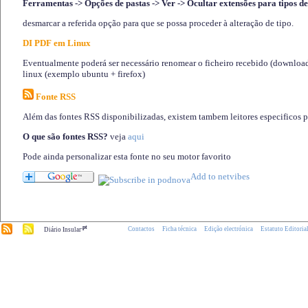
Ferramentas -> Opções de pastas -> Ver -> Ocultar extensões para tipos de
desmarcar a referida opção para que se possa proceder à alteração de tipo.
DI PDF em Linux
Eventualmente poderá ser necessário renomear o ficheiro recebido (download)
linux (exemplo ubuntu + firefox)
Fonte RSS
Além das fontes RSS disponibilizadas, existem tambem leitores especificos 
O que são fontes RSS?
veja
aqui
Pode ainda personalizar esta fonte no seu motor favorito
.pt
Contactos
Ficha técnica
Edição electrónica
Estatuto Editoria
Diário Insular