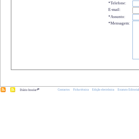
*Telefone:
E-mail:
*Assunto:
*Mensagem:
.pt
Contactos
Ficha técnica
Edição electrónica
Estatuto Editoria
Diário Insular