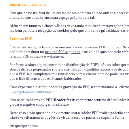
Entrar como assinante
Para que possa usufruir de um acesso de assinante na edição online é necessá
direita do site onde se encontra espaço próprio para tal.
Além de um numero e chave válidos deve tambem utilizar um navegador (brows
tambem permita a recepção de cookies pelo que o nível de privacidade das d
Formato PDF
É facultado a alguns tipos de assinatura o acesso à versão PDF do jornal. Na 
definido para durar no
máximo 500 segundos
, este valor é ajustado pelo we
referido PDF contacte o webmaster.
Por forma a obter algum controlo na distribuição de PDF's, não só sobre que
abusos de rede perpetrados sobre o site, tais como pedidos excessivos de co
que o PDF seja completamente transferido para o cliente afim de poder ser 
que o link directo a que estávamos habituados.
Caso experimente díficuldades na gravação do PDF, recomendamos a utiliza
http://get.adobe.com/reader/
Para os utilizadores do
PDF-Reader foxit
: certamente sentirão dificuldades 
gravar o arquivo como
get_media
.asp
Neste caso e não querendo obviamente usar o Adobe PDF reader, poderão corrig
windows) alterarem as opções de visualização de pastas da seguinte forma
em qualquer pasta
: