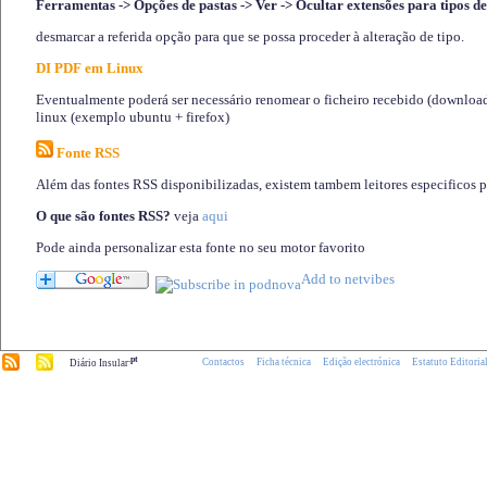
Ferramentas -> Opções de pastas -> Ver -> Ocultar extensões para tipos de
desmarcar a referida opção para que se possa proceder à alteração de tipo.
DI PDF em Linux
Eventualmente poderá ser necessário renomear o ficheiro recebido (download)
linux (exemplo ubuntu + firefox)
Fonte RSS
Além das fontes RSS disponibilizadas, existem tambem leitores especificos 
O que são fontes RSS?
veja
aqui
Pode ainda personalizar esta fonte no seu motor favorito
.pt
Contactos
Ficha técnica
Edição electrónica
Estatuto Editoria
Diário Insular