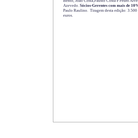
Bento, João Costa,Fausto Costa e Pedro Alve
Azevedo.
Sócios-Gerentes com mais de 10%
Paulo Raulino. Tiragem desta edição: 3.500
euros.