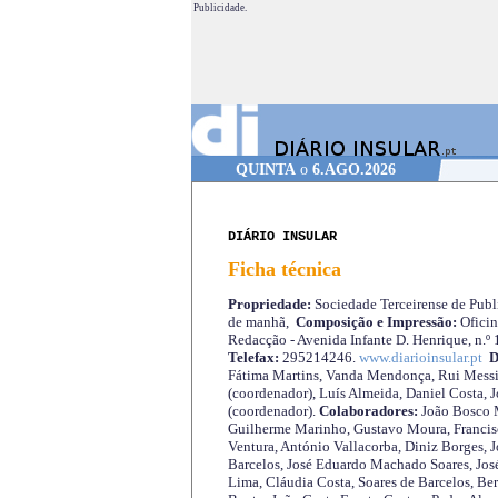
Publicidade.
QUINTA
o
6.AGO.2026
DIÁRIO INSULAR
Ficha técnica
Propriedade:
Sociedade Terceirense de Publi
de manhã,
Composição e Impressão:
Oficin
Redacção - Avenida Infante D. Henrique, n.º
Telefax:
295214246.
www.diarioinsular.pt
D
Fátima Martins, Vanda Mendonça, Rui Messi
(coordenador), Luís Almeida, Daniel Costa, 
(coordenador).
Colaboradores:
João Bosco M
Guilherme Marinho, Gustavo Moura, Francisc
Ventura, António Vallacorba, Diniz Borges, J
Barcelos, José Eduardo Machado Soares, José
Lima, Cláudia Costa, Soares de Barcelos, Be