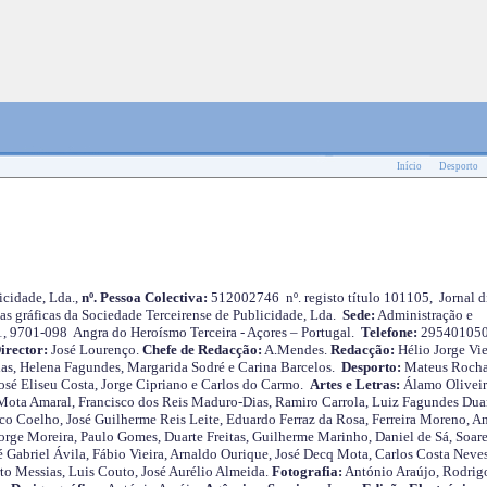
Início
Desporto
cidade, Lda.,
nº. Pessoa Colectiva:
512002746 nº. registo título 101105, Jornal d
as gráficas da Sociedade Terceirense de Publicidade, Lda.
Sede:
Administração e
 1, 9701-098 Angra do Heroísmo Terceira - Açores – Portugal.
Telefone:
29540105
irector:
José Lourenço.
Chefe de Redacção:
A.Mendes.
Redacção:
Hélio Jorge Vie
as, Helena Fagundes, Margarida Sodré e Carina Barcelos.
Desporto:
Mateus Roch
José Eliseu Costa, Jorge Cipriano e Carlos do Carmo.
Artes e Letras:
Álamo Oliveir
ota Amaral, Francisco dos Reis Maduro-Dias, Ramiro Carrola, Luiz Fagundes Duar
o Coelho, José Guilherme Reis Leite, Eduardo Ferraz da Rosa, Ferreira Moreno, A
orge Moreira, Paulo Gomes, Duarte Freitas, Guilherme Marinho, Daniel de Sá, Soare
 Gabriel Ávila, Fábio Vieira, Arnaldo Ourique, José Decq Mota, Carlos Costa Neves
rto Messias, Luis Couto, José Aurélio Almeida.
Fotografia:
António Araújo, Rodrig