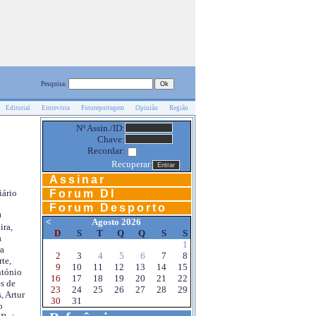
Pesquisa:
Editorial
Entrevista
Fotoreportagem
Opinião
Região
Nº Assin./ID:
Chave:
Recordar:
Recuperar
Assinar
Forum DI
iário
Forum Desporto
0
<
Agosto 2026
ira,
D
S
T
Q
Q
S
S
a
1
a
2
3
4
5
6
7
8
te,
9
10
11
12
13
14
15
ntónio
16
17
18
19
20
21
22
s de
23
24
25
26
27
28
29
, Artur
30
31
o