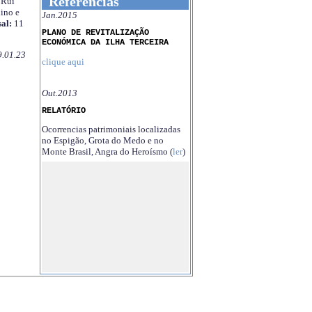
Referências
Rui
ino e
Jan.2015
al:
11
PLANO DE REVITALIZAÇÃO
ECONÓMICA DA ILHA TERCEIRA
9.01.23
clique aqui
Out.2013
RELATÓRIO
Ocorrencias patrimoniais localizadas
no Espigão, Grota do Medo e no
Monte Brasil, Angra do Heroísmo (
ler
)