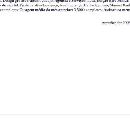
s.
Design gráfico:
António Araújo.
Agência e Serviços:
Lusa.
Edição Electrónica:
 de capital:
Paula Cristina Lourenço, José Lourenço, Carlos Raulino, Manuel Raul
 exemplares;
Tiragem média do mês anterior:
3.500 exemplares;
Assinatura mens
actualizada: 200