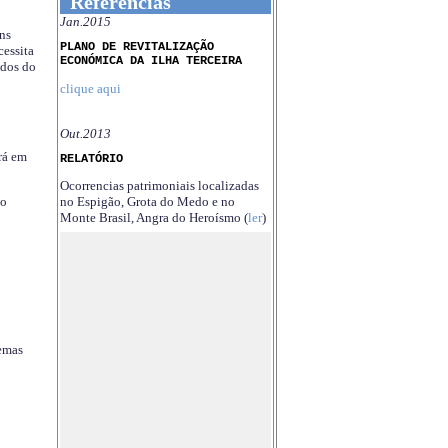
Referências
Jan.2015
ns
PLANO DE REVITALIZAÇÃO
essita
ECONÓMICA DA ILHA TERCEIRA
ndos do
clique aqui
Out.2013
rá em
RELATÓRIO
Ocorrencias patrimoniais localizadas
no Espigão, Grota do Medo e no
no
Monte Brasil, Angra do Heroísmo (
ler
)
temas