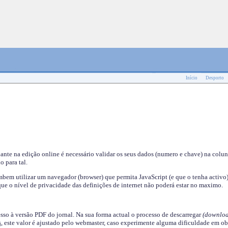
Início
Desporto
nante na edição online é necessário validar os seus dados (numero e chave) na colu
o para tal.
em utilizar um navegador (browser) que permita JavaScript (e que o tenha activo)
ue o nível de privacidade das definições de internet não poderá estar no maximo.
esso à versão PDF do jornal. Na sua forma actual o processo de descarregar
(downloa
s
, este valor é ajustado pelo webmaster, caso experimente alguma dificuldade em ob