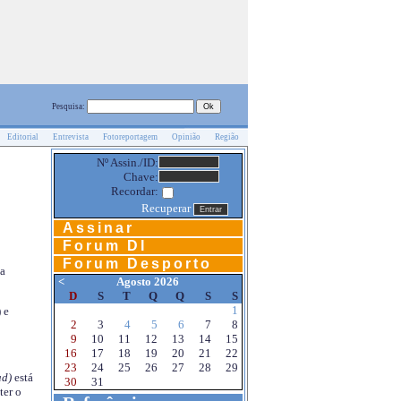
Pesquisa:
Editorial
Entrevista
Fotoreportagem
Opinião
Região
Nº Assin./ID:
Chave:
Recordar:
Recuperar
Assinar
Forum DI
Forum Desporto
na
<
Agosto 2026
D
S
T
Q
Q
S
S
1
 e
2
3
4
5
6
7
8
9
10
11
12
13
14
15
16
17
18
19
20
21
22
23
24
25
26
27
28
29
d)
está
30
31
ter o