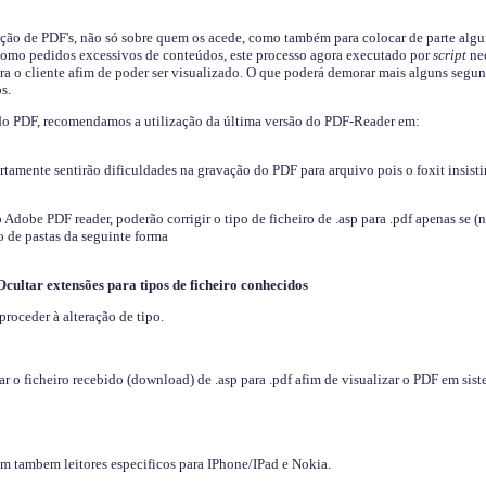
ição de PDF's, não só sobre quem os acede, como também para colocar de parte algu
s como pedidos excessivos de conteúdos, este processo agora executado por
script
nec
ra o cliente afim de poder ser visualizado. O que poderá demorar mais alguns segu
s.
do PDF, recomendamos a utilização da última versão do PDF-Reader em:
ertamente sentirão dificuldades na gravação do PDF para arquivo pois o foxit insisti
dobe PDF reader, poderão corrigir o tipo de ficheiro de .asp para .pdf apenas se (
 de pastas da seguinte forma
Ocultar extensões para tipos de ficheiro conhecidos
proceder à alteração de tipo.
 o ficheiro recebido (download) de .asp para .pdf afim de visualizar o PDF em sis
em tambem leitores especificos para IPhone/IPad e Nokia.