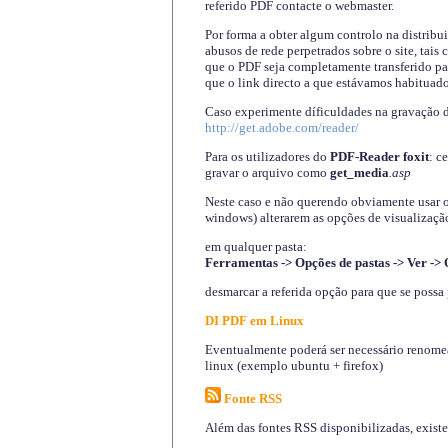
referido PDF contacte o webmaster.
Por forma a obter algum controlo na distribu
abusos de rede perpetrados sobre o site, tai
que o PDF seja completamente transferido pa
que o link directo a que estávamos habituado
Caso experimente díficuldades na gravação 
http://get.adobe.com/reader/
Para os utilizadores do
PDF-Reader foxit
: c
gravar o arquivo como
get_media
.asp
Neste caso e não querendo obviamente usar o A
windows) alterarem as opções de visualização
em qualquer pasta
:
Ferramentas -> Opções de pastas -> Ver -> 
desmarcar a referida opção para que se possa 
DI PDF em Linux
Eventualmente poderá ser necessário renomear
linux (exemplo ubuntu + firefox)
Fonte RSS
Além das fontes RSS disponibilizadas, exist