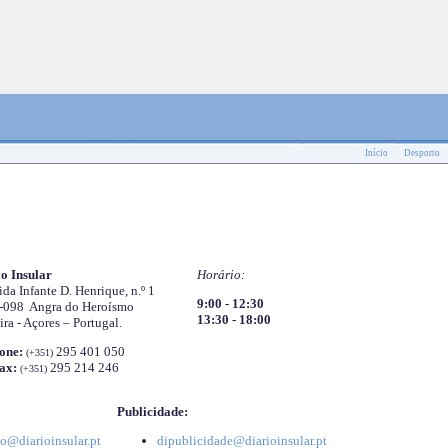
Início
Desporto
o Insular
Horário:
da Infante D. Henrique, n.º 1
9:00 - 12:30
-098 Angra do Heroísmo
13:30 - 18:00
ira - Açores – Portugal.
one:
295 401 050
(+351)
ax:
295 214 246
(+351)
Publicidade:
o@diarioinsular.pt
dipublicidade@diarioinsular.pt