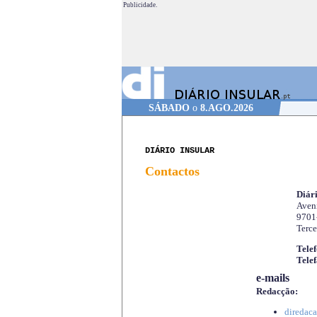
Publicidade.
SÁBADO
o
8.AGO.2026
DIÁRIO INSULAR
Contactos
Diári
Aveni
9701
Terce
Telef
Telef
e-mails
Redacção:
diredaca