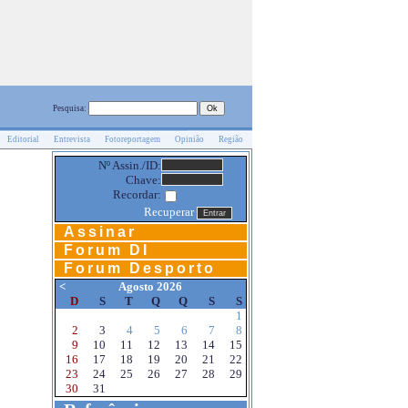
Pesquisa:
Editorial
Entrevista
Fotoreportagem
Opinião
Região
Nº Assin./ID:
Chave:
Recordar:
Recuperar
Assinar
Forum DI
Forum Desporto
<
Agosto 2026
D
S
T
Q
Q
S
S
1
2
3
4
5
6
7
8
9
10
11
12
13
14
15
16
17
18
19
20
21
22
23
24
25
26
27
28
29
30
31