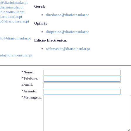
@diarioinsular.pt
Geral:
iarioinsular.pt
iarioinsular.pt
diredacao@diarioinsular.pt
arioinsular.pt
o@diarioinsular.pt
Opinião
diopiniao@diarioinsular.pt
to@diarioinsular.pt
Edição Electrónica:
webmaster@diarioinsular.pt
ida@diarioinsular.pt
*Nome:
*Telefone:
E-mail:
*Assunto:
*Mensagem: