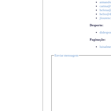
armando
carina@d
helena@d
helio@di
jlourenc
Desporto:
didespor
Paginação:
luisalme
Enviar mensagem