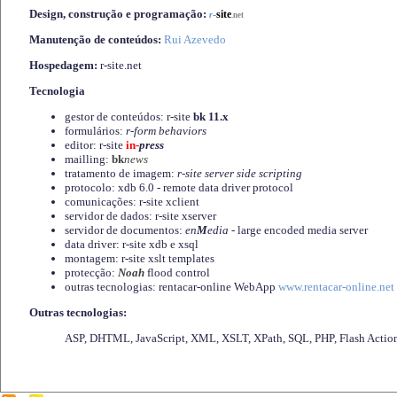
Design, construção e programação:
-
site
r
.net
Manutenção de conteúdos:
Rui Azevedo
Hospedagem:
r-site.net
Tecnologia
gestor de conteúdos: r-site
bk 11.x
formulários:
r-form behaviors
editor: r-site
in-
press
mailling:
bk
news
tratamento de imagem:
r-site server side scripting
protocolo: xdb 6.0 - remote data driver protocol
comunicações: r-site xclient
servidor de dados: r-site xserver
servidor de documentos:
en
M
edia
- large encoded media server
data driver: r-site xdb e xsql
montagem: r-site xslt templates
protecção:
Noah
flood control
outras tecnologias: rentacar-online WebApp
www.rentacar-online.net
Outras tecnologias:
ASP, DHTML, JavaScript, XML, XSLT, XPath, SQL, PHP, Flash Actio