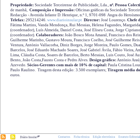
Propriedade:
Sociedade Terceirense de Publicidade, Lda.,
nº. Pessoa Colect
de manhã,
Composição e Impressão:
Oficinas gráficas da Sociedade Tercei
Redacção - Avenida Infante D. Henrique, n.º 1, 9701-098 Angra do Heroísmo 
Telefax:
295214246.
www.diarioinsular.pt
Director:
José Lourenço.
Chefe 
Fátima Martins, Vanda Mendonça, Rui Messias, Helena Fagundes, Margarida
(coordenador), Luís Almeida, Daniel Costa, José Eliseu Costa, Jorge Cipria
(coordenador).
Colaboradores:
João Bosco Mota Amaral, Francisco dos Reis
Guilherme Marinho, Gustavo Moura, Francisco Coelho, José Guilherme Reis 
Ventura, António Vallacorba, Diniz Borges, Jorge Moreira, Paulo Gomes, Duar
Barcelos, José Eduardo Machado Soares, José Gabriel Ávila, Fábio Vieira, A
Lima, Cláudia Costa, Soares de Barcelos, Berto Messias, Luis Couto, José A
Bento, João Costa,Fausto Costa e Pedro Alves.
Design gráfico:
António Araú
Azevedo.
Sócios-Gerentes com mais de 10% de capital:
Paula Cristina Lou
Paulo Raulino. Tiragem desta edição: 3.500 exemplares;
Tiragem média do
euros.
.pt
Contactos
Ficha técnica
Edição electrónica
Estatuto Editoria
Diário Insular