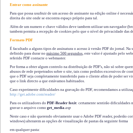
Entrar como assinante
Para que possa usufruir de um acesso de assinante na edição online é necessá
direita do site onde se encontra espaço próprio para tal.
Além de um numero e chave válidos deve tambem utilizar um navegador (brows
tambem permita a recepção de cookies pelo que o nível de privacidade das d
Formato PDF
É facultado a alguns tipos de assinatura o acesso à versão PDF do jornal. Na 
definido para durar no
máximo 500 segundos
, este valor é ajustado pelo we
referido PDF contacte o webmaster.
Por forma a obter algum controlo na distribuição de PDF's, não só sobre que
abusos de rede perpetrados sobre o site, tais como pedidos excessivos de co
que o PDF seja completamente transferido para o cliente afim de poder ser 
que o link directo a que estávamos habituados.
Caso experimente díficuldades na gravação do PDF, recomendamos a utiliza
http://get.adobe.com/reader/
Para os utilizadores do
PDF-Reader foxit
: certamente sentirão dificuldades 
gravar o arquivo como
get_media
.asp
Neste caso e não querendo obviamente usar o Adobe PDF reader, poderão corrig
windows) alterarem as opções de visualização de pastas da seguinte forma
em qualquer pasta
: