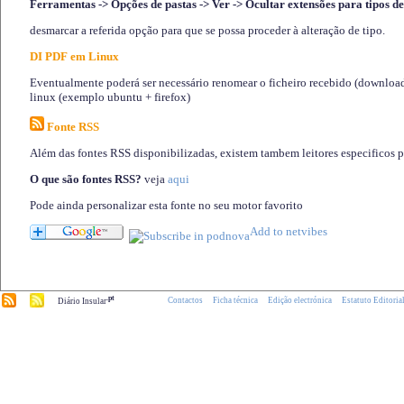
Ferramentas -> Opções de pastas -> Ver -> Ocultar extensões para tipos de
desmarcar a referida opção para que se possa proceder à alteração de tipo.
DI PDF em Linux
Eventualmente poderá ser necessário renomear o ficheiro recebido (download)
linux (exemplo ubuntu + firefox)
Fonte RSS
Além das fontes RSS disponibilizadas, existem tambem leitores especificos 
O que são fontes RSS?
veja
aqui
Pode ainda personalizar esta fonte no seu motor favorito
.pt
Contactos
Ficha técnica
Edição electrónica
Estatuto Editoria
Diário Insular