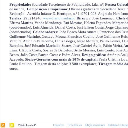
Propriedade:
Sociedade Terceirense de Publicidade, Lda.,
nº. Pessoa Colect
de manhã,
Composição e Impressão:
Oficinas gráficas da Sociedade Tercei
Redacção - Avenida Infante D. Henrique, n.º 1, 9701-098 Angra do Heroísmo 
Telefax:
295214246.
www.diarioinsular.pt
Director:
José Lourenço.
Chefe 
Fátima Martins, Vanda Mendonça, Rui Messias, Helena Fagundes, Margarida
(coordenador), Luís Almeida, Daniel Costa, José Eliseu Costa, Jorge Cipria
(coordenador).
Colaboradores:
João Bosco Mota Amaral, Francisco dos Reis
Guilherme Marinho, Gustavo Moura, Francisco Coelho, José Guilherme Reis 
Ventura, António Vallacorba, Diniz Borges, Jorge Moreira, Paulo Gomes, Duar
Barcelos, José Eduardo Machado Soares, José Gabriel Ávila, Fábio Vieira, A
Lima, Cláudia Costa, Soares de Barcelos, Berto Messias, Luis Couto, José A
Bento, João Costa,Fausto Costa e Pedro Alves.
Design gráfico:
António Araú
Azevedo.
Sócios-Gerentes com mais de 10% de capital:
Paula Cristina Lou
Paulo Raulino. Tiragem desta edição: 3.500 exemplares;
Tiragem média do
euros.
.pt
Contactos
Ficha técnica
Edição electrónica
Estatuto Editoria
Diário Insular