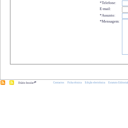
*Telefone:
E-mail:
*Assunto:
*Mensagem:
.pt
Contactos
Ficha técnica
Edição electrónica
Estatuto Editoria
Diário Insular