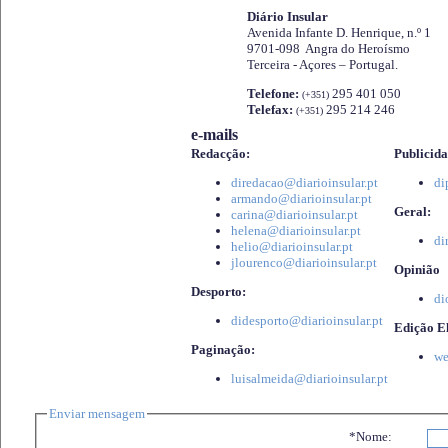
Diário Insular
Avenida Infante D. Henrique, n.º 1
9701-098 Angra do Heroísmo
Terceira - Açores – Portugal.
Telefone:
295 401 050
(+351)
Telefax:
295 214 246
(+351)
e-mails
Redacção:
Publicida
diredacao@diarioinsular.pt
di
armando@diarioinsular.pt
Geral:
carina@diarioinsular.pt
helena@diarioinsular.pt
di
helio@diarioinsular.pt
jlourenco@diarioinsular.pt
Opinião
Desporto:
di
didesporto@diarioinsular.pt
Edição El
Paginação:
we
luisalmeida@diarioinsular.pt
Enviar mensagem
*Nome: