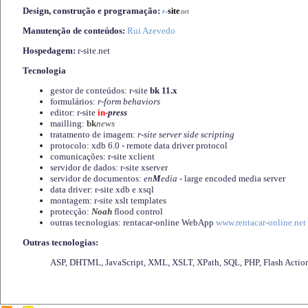
Design, construção e programação:
-
site
r
.net
Manutenção de conteúdos:
Rui Azevedo
Hospedagem:
r-site.net
Tecnologia
gestor de conteúdos: r-site
bk 11.x
formulários:
r-form behaviors
editor: r-site
in-
press
mailling:
bk
news
tratamento de imagem:
r-site server side scripting
protocolo: xdb 6.0 - remote data driver protocol
comunicações: r-site xclient
servidor de dados: r-site xserver
servidor de documentos:
en
M
edia
- large encoded media server
data driver: r-site xdb e xsql
montagem: r-site xslt templates
protecção:
Noah
flood control
outras tecnologias: rentacar-online WebApp
www.rentacar-online.net
Outras tecnologias:
ASP, DHTML, JavaScript, XML, XSLT, XPath, SQL, PHP, Flash Actio