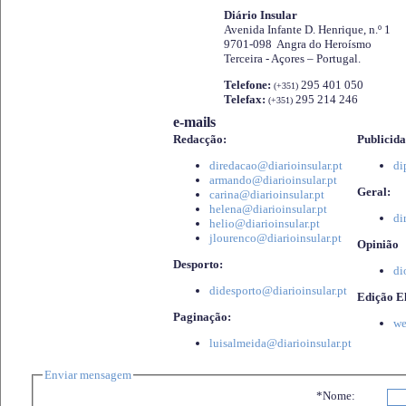
Diário Insular
Avenida Infante D. Henrique, n.º 1
9701-098 Angra do Heroísmo
Terceira - Açores – Portugal.
Telefone:
295 401 050
(+351)
Telefax:
295 214 246
(+351)
e-mails
Redacção:
Publicida
diredacao@diarioinsular.pt
di
armando@diarioinsular.pt
Geral:
carina@diarioinsular.pt
helena@diarioinsular.pt
di
helio@diarioinsular.pt
jlourenco@diarioinsular.pt
Opinião
Desporto:
di
didesporto@diarioinsular.pt
Edição El
Paginação:
we
luisalmeida@diarioinsular.pt
Enviar mensagem
*Nome: