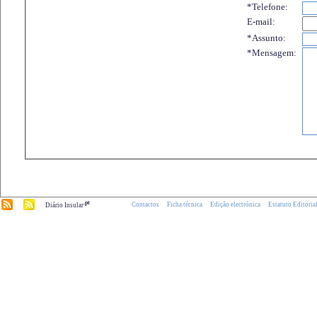
*Telefone:
E-mail:
*Assunto:
*Mensagem:
.pt
Contactos
Ficha técnica
Edição electrónica
Estatuto Editoria
Diário Insular