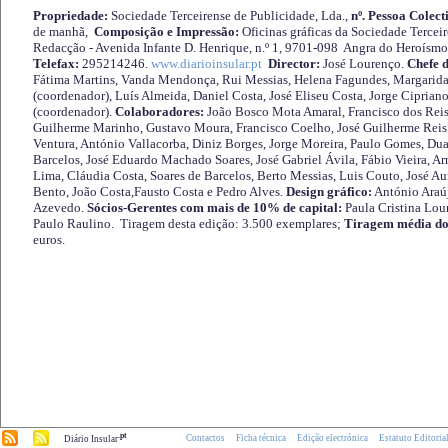
Propriedade:
Sociedade Terceirense de Publicidade, Lda.,
nº. Pessoa Colect
de manhã,
Composição e Impressão:
Oficinas gráficas da Sociedade Tercei
Redacção - Avenida Infante D. Henrique, n.º 1, 9701-098 Angra do Heroísmo 
Telefax:
295214246.
www.diarioinsular.pt
Director:
José Lourenço.
Chefe 
Fátima Martins, Vanda Mendonça, Rui Messias, Helena Fagundes, Margarida
(coordenador), Luís Almeida, Daniel Costa, José Eliseu Costa, Jorge Cipria
(coordenador).
Colaboradores:
João Bosco Mota Amaral, Francisco dos Reis
Guilherme Marinho, Gustavo Moura, Francisco Coelho, José Guilherme Reis 
Ventura, António Vallacorba, Diniz Borges, Jorge Moreira, Paulo Gomes, Duar
Barcelos, José Eduardo Machado Soares, José Gabriel Ávila, Fábio Vieira, A
Lima, Cláudia Costa, Soares de Barcelos, Berto Messias, Luis Couto, José A
Bento, João Costa,Fausto Costa e Pedro Alves.
Design gráfico:
António Araú
Azevedo.
Sócios-Gerentes com mais de 10% de capital:
Paula Cristina Lou
Paulo Raulino. Tiragem desta edição: 3.500 exemplares;
Tiragem média do
euros.
.pt
Contactos
Ficha técnica
Edição electrónica
Estatuto Editoria
Diário Insular