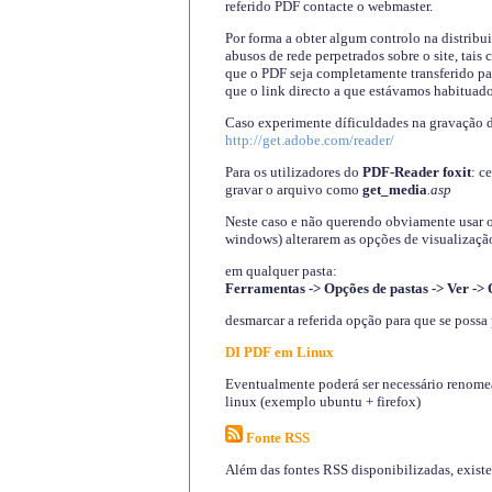
referido PDF contacte o webmaster.
Por forma a obter algum controlo na distribu
abusos de rede perpetrados sobre o site, tai
que o PDF seja completamente transferido pa
que o link directo a que estávamos habituado
Caso experimente díficuldades na gravação 
http://get.adobe.com/reader/
Para os utilizadores do
PDF-Reader foxit
: c
gravar o arquivo como
get_media
.asp
Neste caso e não querendo obviamente usar o A
windows) alterarem as opções de visualização
em qualquer pasta
:
Ferramentas -> Opções de pastas -> Ver -> 
desmarcar a referida opção para que se possa 
DI PDF em Linux
Eventualmente poderá ser necessário renomear
linux (exemplo ubuntu + firefox)
Fonte RSS
Além das fontes RSS disponibilizadas, exist