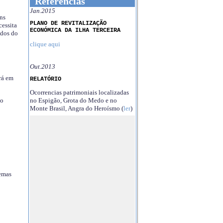
Referências
Jan.2015
ns
PLANO DE REVITALIZAÇÃO
essita
ECONÓMICA DA ILHA TERCEIRA
ndos do
clique aqui
Out.2013
rá em
RELATÓRIO
Ocorrencias patrimoniais localizadas
no Espigão, Grota do Medo e no
no
Monte Brasil, Angra do Heroísmo (
ler
)
temas