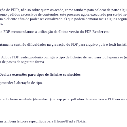
ição de PDF's, não só sobre quem os acede, como também para colocar de parte algu
s como pedidos excessivos de conteúdos, este processo agora executado por
script
nec
ra o cliente afim de poder ser visualizado. O que poderá demorar mais alguns segu
s.
do PDF, recomendamos a utilização da última versão do PDF-Reader em:
ertamente sentirão dificuldades na gravação do PDF para arquivo pois o foxit insisti
dobe PDF reader, poderão corrigir o tipo de ficheiro de .asp para .pdf apenas se (
 de pastas da seguinte forma
Ocultar extensões para tipos de ficheiro conhecidos
proceder à alteração de tipo.
 o ficheiro recebido (download) de .asp para .pdf afim de visualizar o PDF em sis
em tambem leitores especificos para IPhone/IPad e Nokia.