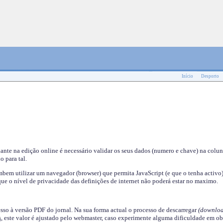
Início
Desporto
nante na edição online é necessário validar os seus dados (numero e chave) na colu
o para tal.
em utilizar um navegador (browser) que permita JavaScript (e que o tenha activo)
ue o nível de privacidade das definições de internet não poderá estar no maximo.
esso à versão PDF do jornal. Na sua forma actual o processo de descarregar
(downloa
s
, este valor é ajustado pelo webmaster, caso experimente alguma dificuldade em ob