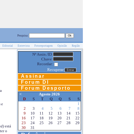
Pesquisa:
Editorial
Entrevista
Fotoreportagem
Opinião
Região
Nº Assin./ID:
Chave:
Recordar:
Recuperar
Assinar
Forum DI
Forum Desporto
na
<
Agosto 2026
D
S
T
Q
Q
S
S
1
 e
2
3
4
5
6
7
8
9
10
11
12
13
14
15
16
17
18
19
20
21
22
23
24
25
26
27
28
29
d)
está
30
31
ter o