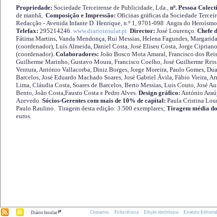
Propriedade:
Sociedade Terceirense de Publicidade, Lda.,
nº. Pessoa Colect
de manhã,
Composição e Impressão:
Oficinas gráficas da Sociedade Tercei
Redacção - Avenida Infante D. Henrique, n.º 1, 9701-098 Angra do Heroísmo 
Telefax:
295214246.
www.diarioinsular.pt
Director:
José Lourenço.
Chefe 
Fátima Martins, Vanda Mendonça, Rui Messias, Helena Fagundes, Margarida
(coordenador), Luís Almeida, Daniel Costa, José Eliseu Costa, Jorge Cipria
(coordenador).
Colaboradores:
João Bosco Mota Amaral, Francisco dos Reis
Guilherme Marinho, Gustavo Moura, Francisco Coelho, José Guilherme Reis 
Ventura, António Vallacorba, Diniz Borges, Jorge Moreira, Paulo Gomes, Duar
Barcelos, José Eduardo Machado Soares, José Gabriel Ávila, Fábio Vieira, A
Lima, Cláudia Costa, Soares de Barcelos, Berto Messias, Luis Couto, José A
Bento, João Costa,Fausto Costa e Pedro Alves.
Design gráfico:
António Araú
Azevedo.
Sócios-Gerentes com mais de 10% de capital:
Paula Cristina Lou
Paulo Raulino. Tiragem desta edição: 3.500 exemplares;
Tiragem média do
euros.
.pt
Contactos
Ficha técnica
Edição electrónica
Estatuto Editoria
Diário Insular