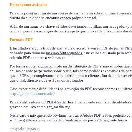
Entrar como assinante
Para que possa usufruir de um acesso de assinante na edição online é necessá
direita do site onde se encontra espaço próprio para tal.
Além de um numero e chave válidos deve tambem utilizar um navegador (brows
tambem permita a recepção de cookies pelo que o nível de privacidade das d
Formato PDF
É facultado a alguns tipos de assinatura o acesso à versão PDF do jornal. Na 
definido para durar no
máximo 500 segundos
, este valor é ajustado pelo we
referido PDF contacte o webmaster.
Por forma a obter algum controlo na distribuição de PDF's, não só sobre que
abusos de rede perpetrados sobre o site, tais como pedidos excessivos de co
que o PDF seja completamente transferido para o cliente afim de poder ser 
que o link directo a que estávamos habituados.
Caso experimente díficuldades na gravação do PDF, recomendamos a utiliza
http://get.adobe.com/reader/
Para os utilizadores do
PDF-Reader foxit
: certamente sentirão dificuldades 
gravar o arquivo como
get_media
.asp
Neste caso e não querendo obviamente usar o Adobe PDF reader, poderão corrig
windows) alterarem as opções de visualização de pastas da seguinte forma
em qualquer pasta
: