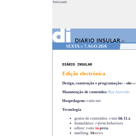
Publicidade.
SEXTA
o
7.AGO.2026
DIÁRIO INSULAR
Edição electrónica
Design, construção e programação:
-
site
r
.net
Manutenção de conteúdos:
Rui Azevedo
Hospedagem:
r-site.net
Tecnologia
gestor de conteúdos: r-site
bk 11.x
formulários:
r-form behaviors
editor: r-site
in-
press
mailling:
bk
news