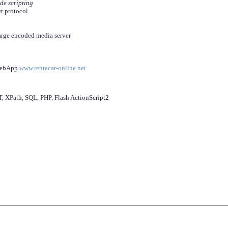
ide scripting
er protocol
arge encoded media server
 WebApp
www.rentacar-online.net
 XPath, SQL, PHP, Flash ActionScript2