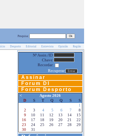
Pesquisa:
nício
Desporto
Editorial
Entrevista
Opinião
Região
Nº Assin./ID:
Chave:
Recordar:
Recuperar
Assinar
Forum DI
Forum Desporto
<
Agosto 2026
D
S
T
Q
Q
S
S
1
2
3
4
5
6
7
8
9
10
11
12
13
14
15
16
17
18
19
20
21
22
23
24
25
26
27
28
29
30
31