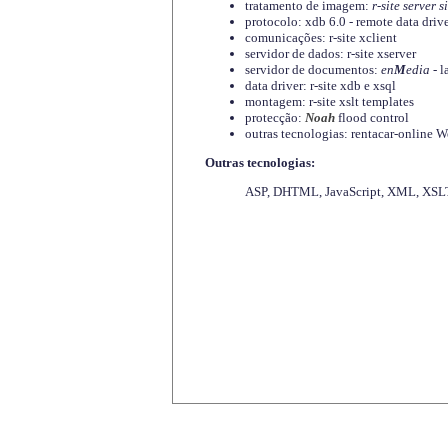
tratamento de imagem:
r-site server s
protocolo: xdb 6.0 - remote data driv
comunicações: r-site xclient
servidor de dados: r-site xserver
servidor de documentos:
en
M
edia
- l
data driver: r-site xdb e xsql
montagem: r-site xslt templates
protecção:
Noah
flood control
outras tecnologias: rentacar-online
Outras tecnologias:
ASP, DHTML, JavaScript, XML, XSLT,