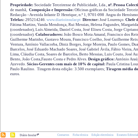
Propriedade:
Sociedade Terceirense de Publicidade, Lda.,
nº. Pessoa Colect
de manhã,
Composição e Impressão:
Oficinas gráficas da Sociedade Tercei
Redacção - Avenida Infante D. Henrique, n.º 1, 9701-098 Angra do Heroísmo 
Telefax:
295214246.
www.diarioinsular.pt
Director:
José Lourenço.
Chefe 
Fátima Martins, Vanda Mendonça, Rui Messias, Helena Fagundes, Margarida
(coordenador), Luís Almeida, Daniel Costa, José Eliseu Costa, Jorge Cipria
(coordenador).
Colaboradores:
João Bosco Mota Amaral, Francisco dos Reis
Guilherme Marinho, Gustavo Moura, Francisco Coelho, José Guilherme Reis 
Ventura, António Vallacorba, Diniz Borges, Jorge Moreira, Paulo Gomes, Duar
Barcelos, José Eduardo Machado Soares, José Gabriel Ávila, Fábio Vieira, A
Lima, Cláudia Costa, Soares de Barcelos, Berto Messias, Luis Couto, José A
Bento, João Costa,Fausto Costa e Pedro Alves.
Design gráfico:
António Araú
Azevedo.
Sócios-Gerentes com mais de 10% de capital:
Paula Cristina Lou
Paulo Raulino. Tiragem desta edição: 3.500 exemplares;
Tiragem média do
euros.
.pt
Contactos
Ficha técnica
Edição electrónica
Estatuto Editoria
Diário Insular