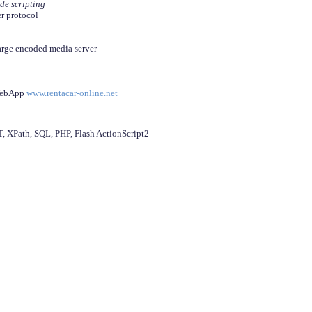
ide scripting
er protocol
arge encoded media server
 WebApp
www.rentacar-online.net
 XPath, SQL, PHP, Flash ActionScript2