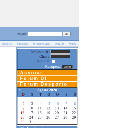
Pesquisa:
Editorial
Entrevista
Fotoreportagem
Opinião
Região
Nº Assin./ID:
Chave:
Recordar:
Recuperar
Assinar
Forum DI
Forum Desporto
<
Agosto 2026
D
S
T
Q
Q
S
S
1
2
3
4
5
6
7
8
9
10
11
12
13
14
15
16
17
18
19
20
21
22
23
24
25
26
27
28
29
30
31