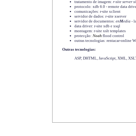
tratamento de imagem:
r-site server s
protocolo: xdb 6.0 - remote data driv
comunicações: r-site xclient
servidor de dados: r-site xserver
servidor de documentos:
en
M
edia
- l
data driver: r-site xdb e xsql
montagem: r-site xslt templates
protecção:
Noah
flood control
outras tecnologias: rentacar-online
Outras tecnologias:
ASP, DHTML, JavaScript, XML, XSLT,