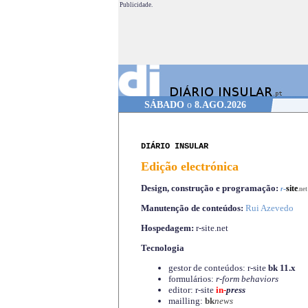
Publicidade.
SÁBADO
o
8.AGO.2026
DIÁRIO INSULAR
Edição electrónica
Design, construção e programação:
-
site
r
.net
Manutenção de conteúdos:
Rui Azevedo
Hospedagem:
r-site.net
Tecnologia
gestor de conteúdos: r-site
bk 11.x
formulários:
r-form behaviors
editor: r-site
in-
press
mailling:
bk
news