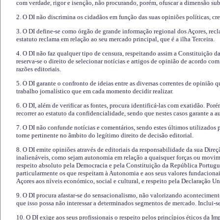
com verdade, rigor e isenção, não procurando, porém, ofuscar a dimensão subj
2. O DI não discrimina os cidadãos em função das suas opiniões políticas, cre
3. O DI define-se como órgão de grande informação regional dos Açores, recl
estatuto reclama em relação ao seu mercado principal, que é a ilha Terceira.
4. O DI não faz qualquer tipo de censura, respeitando assim a Constituição 
reserva-se o direito de selecionar notícias e artigos de opinião de acordo co
razões editoriais.
5. O DI garante o confronto de ideias entre as diversas correntes de opinião 
trabalho jornalístico que em cada momento decidir realizar.
6. O DI, além de verificar as fontes, procura identificá-las com exatidão. Poré
recorrer ao estatuto da confidencialidade, sendo que nestes casos garante a 
7. O DI não confunde notícias e comentários, sendo estes últimos utilizados 
torne pertinente no âmbito do legítimo direito de decisão editorial.
8. O DI emite opiniões através de editoriais da responsabilidade da sua Direç
inalienáveis, como sejam autonomia em relação a quaisquer forças ou movime
respeito absoluto pela Democracia e pela Constituição da República Portugue
particularmente os que respeitam à Autonomia e aos seus valores fundacion
Açores aos níveis económico, social e cultural, e respeito pela Declaração U
9. O DI procura afastar-se do sensacionalismo, não valorizando aconteciment
que isso possa não interessar a determinados segmentos de mercado. Inclui-se
10. O DI exige aos seus profissionais o respeito pelos princípios éticos da I