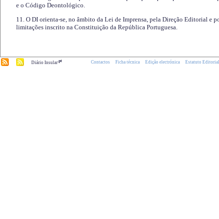
e o Código Deontológico.
11. O DI orienta-se, no âmbito da Lei de Imprensa, pela Direção Editorial e p
limitações inscrito na Constituição da República Portuguesa.
.pt
Contactos
Ficha técnica
Edição electrónica
Estatuto Editoria
Diário Insular