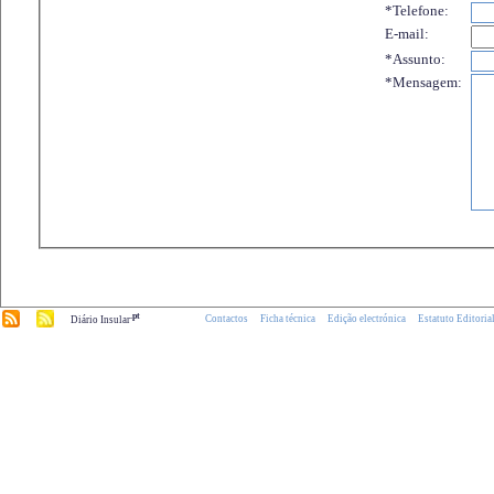
*Telefone:
E-mail:
*Assunto:
*Mensagem:
.pt
Contactos
Ficha técnica
Edição electrónica
Estatuto Editoria
Diário Insular