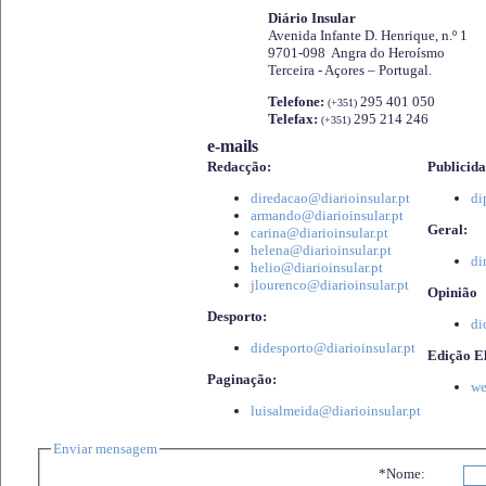
Diário Insular
Avenida Infante D. Henrique, n.º 1
9701-098 Angra do Heroísmo
Terceira - Açores – Portugal.
Telefone:
295 401 050
(+351)
Telefax:
295 214 246
(+351)
e-mails
Redacção:
Publicida
diredacao@diarioinsular.pt
di
armando@diarioinsular.pt
Geral:
carina@diarioinsular.pt
helena@diarioinsular.pt
di
helio@diarioinsular.pt
jlourenco@diarioinsular.pt
Opinião
Desporto:
di
didesporto@diarioinsular.pt
Edição El
Paginação:
we
luisalmeida@diarioinsular.pt
Enviar mensagem
*Nome: