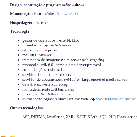
Design, construção e programação:
-
site
r
.net
Manutenção de conteúdos:
Rui Azevedo
Hospedagem:
r-site.net
Tecnologia
gestor de conteúdos: r-site
bk 11.x
formulários:
r-form behaviors
editor: r-site
in-
press
mailling:
bk
news
tratamento de imagem:
r-site server side scripting
protocolo: xdb 6.0 - remote data driver protocol
comunicações: r-site xclient
servidor de dados: r-site xserver
servidor de documentos:
en
M
edia
- large encoded media server
data driver: r-site xdb e xsql
montagem: r-site xslt templates
protecção:
Noah
flood control
outras tecnologias: rentacar-online WebApp
www.rentacar-online.net
Outras tecnologias:
ASP, DHTML, JavaScript, XML, XSLT, XPath, SQL, PHP, Flash Actio