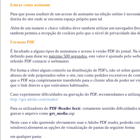
Entrar como assinante
Para que possa usufruir de um acesso de assinante na edição online é necessá
direita do site onde se encontra espaço próprio para tal.
Além de um numero e chave válidos deve tambem utilizar um navegador (brows
tambem permita a recepção de cookies pelo que o nível de privacidade das d
Formato PDF
É facultado a alguns tipos de assinatura o acesso à versão PDF do jornal. Na 
definido para durar no
máximo 500 segundos
, este valor é ajustado pelo we
referido PDF contacte o webmaster.
Por forma a obter algum controlo na distribuição de PDF's, não só sobre que
abusos de rede perpetrados sobre o site, tais como pedidos excessivos de co
que o PDF seja completamente transferido para o cliente afim de poder ser 
que o link directo a que estávamos habituados.
Caso experimente díficuldades na gravação do PDF, recomendamos a utiliza
http://get.adobe.com/reader/
Para os utilizadores do
PDF-Reader foxit
: certamente sentirão dificuldades 
gravar o arquivo como
get_media
.asp
Neste caso e não querendo obviamente usar o Adobe PDF reader, poderão corrig
windows) alterarem as opções de visualização de pastas da seguinte forma
em qualquer pasta
: