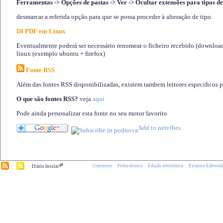
Ferramentas -> Opções de pastas -> Ver -> Ocultar extensões para tipos de
desmarcar a referida opção para que se possa proceder à alteração de tipo.
DI PDF em Linux
Eventualmente poderá ser necessário renomear o ficheiro recebido (download)
linux (exemplo ubuntu + firefox)
Fonte RSS
Além das fontes RSS disponibilizadas, existem tambem leitores especificos 
O que são fontes RSS?
veja
aqui
Pode ainda personalizar esta fonte no seu motor favorito
.pt
Contactos
Ficha técnica
Edição electrónica
Estatuto Editoria
Diário Insular