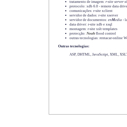
tratamento de imagem:
r-site server s
protocolo: xdb 6.0 - remote data driv
comunicações: r-site xclient
servidor de dados: r-site xserver
servidor de documentos:
en
M
edia
- l
data driver: r-site xdb e xsql
montagem: r-site xslt templates
protecção:
Noah
flood control
outras tecnologias: rentacar-online
Outras tecnologias:
ASP, DHTML, JavaScript, XML, XSLT,