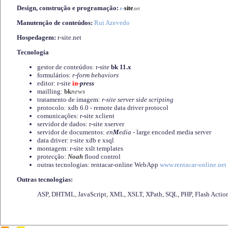
Design, construção e programação:
-
site
r
.net
Manutenção de conteúdos:
Rui Azevedo
Hospedagem:
r-site.net
Tecnologia
gestor de conteúdos: r-site
bk 11.x
formulários:
r-form behaviors
editor: r-site
in-
press
mailling:
bk
news
tratamento de imagem:
r-site server side scripting
protocolo: xdb 6.0 - remote data driver protocol
comunicações: r-site xclient
servidor de dados: r-site xserver
servidor de documentos:
en
M
edia
- large encoded media server
data driver: r-site xdb e xsql
montagem: r-site xslt templates
protecção:
Noah
flood control
outras tecnologias: rentacar-online WebApp
www.rentacar-online.net
Outras tecnologias:
ASP, DHTML, JavaScript, XML, XSLT, XPath, SQL, PHP, Flash Actio