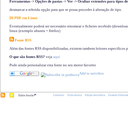
Ferramentas -> Opções de pastas -> Ver -> Ocultar extensões para tipos de
desmarcar a referida opção para que se possa proceder à alteração de tipo.
DI PDF em Linux
Eventualmente poderá ser necessário renomear o ficheiro recebido (download)
linux (exemplo ubuntu + firefox)
Fonte RSS
Além das fontes RSS disponibilizadas, existem tambem leitores especificos 
O que são fontes RSS?
veja
aqui
Pode ainda personalizar esta fonte no seu motor favorito
.pt
Contactos
Ficha técnica
Edição electrónica
Estatuto Editoria
Diário Insular