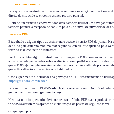
Entrar como assinante
Para que possa usufruir de um acesso de assinante na edição online é necessá
direita do site onde se encontra espaço próprio para tal.
Além de um numero e chave válidos deve tambem utilizar um navegador (brows
tambem permita a recepção de cookies pelo que o nível de privacidade das d
Formato PDF
É facultado a alguns tipos de assinatura o acesso à versão PDF do jornal. Na 
definido para durar no
máximo 500 segundos
, este valor é ajustado pelo we
referido PDF contacte o webmaster.
Por forma a obter algum controlo na distribuição de PDF's, não só sobre que
abusos de rede perpetrados sobre o site, tais como pedidos excessivos de co
que o PDF seja completamente transferido para o cliente afim de poder ser 
que o link directo a que estávamos habituados.
Caso experimente díficuldades na gravação do PDF, recomendamos a utiliza
http://get.adobe.com/reader/
Para os utilizadores do
PDF-Reader foxit
: certamente sentirão dificuldades 
gravar o arquivo como
get_media
.asp
Neste caso e não querendo obviamente usar o Adobe PDF reader, poderão corrig
windows) alterarem as opções de visualização de pastas da seguinte forma
em qualquer pasta
: