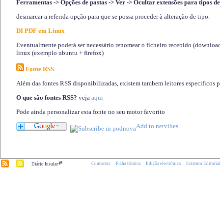
Ferramentas -> Opções de pastas -> Ver -> Ocultar extensões para tipos de
desmarcar a referida opção para que se possa proceder à alteração de tipo.
DI PDF em Linux
Eventualmente poderá ser necessário renomear o ficheiro recebido (download)
linux (exemplo ubuntu + firefox)
Fonte RSS
Além das fontes RSS disponibilizadas, existem tambem leitores especificos 
O que são fontes RSS?
veja
aqui
Pode ainda personalizar esta fonte no seu motor favorito
.pt
Contactos
Ficha técnica
Edição electrónica
Estatuto Editoria
Diário Insular