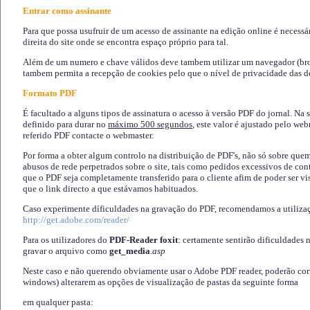
Entrar como assinante
Para que possa usufruir de um acesso de assinante na edição online é necessá
direita do site onde se encontra espaço próprio para tal.
Além de um numero e chave válidos deve tambem utilizar um navegador (brows
tambem permita a recepção de cookies pelo que o nível de privacidade das d
Formato PDF
É facultado a alguns tipos de assinatura o acesso à versão PDF do jornal. Na 
definido para durar no
máximo 500 segundos
, este valor é ajustado pelo we
referido PDF contacte o webmaster.
Por forma a obter algum controlo na distribuição de PDF's, não só sobre que
abusos de rede perpetrados sobre o site, tais como pedidos excessivos de co
que o PDF seja completamente transferido para o cliente afim de poder ser 
que o link directo a que estávamos habituados.
Caso experimente díficuldades na gravação do PDF, recomendamos a utiliza
http://get.adobe.com/reader/
Para os utilizadores do
PDF-Reader foxit
: certamente sentirão dificuldades 
gravar o arquivo como
get_media
.asp
Neste caso e não querendo obviamente usar o Adobe PDF reader, poderão corrig
windows) alterarem as opções de visualização de pastas da seguinte forma
em qualquer pasta
: