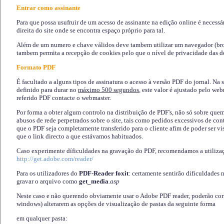
Entrar como assinante
Para que possa usufruir de um acesso de assinante na edição online é necessá
direita do site onde se encontra espaço próprio para tal.
Além de um numero e chave válidos deve tambem utilizar um navegador (brows
tambem permita a recepção de cookies pelo que o nível de privacidade das d
Formato PDF
É facultado a alguns tipos de assinatura o acesso à versão PDF do jornal. Na 
definido para durar no
máximo 500 segundos
, este valor é ajustado pelo we
referido PDF contacte o webmaster.
Por forma a obter algum controlo na distribuição de PDF's, não só sobre que
abusos de rede perpetrados sobre o site, tais como pedidos excessivos de co
que o PDF seja completamente transferido para o cliente afim de poder ser 
que o link directo a que estávamos habituados.
Caso experimente díficuldades na gravação do PDF, recomendamos a utiliza
http://get.adobe.com/reader/
Para os utilizadores do
PDF-Reader foxit
: certamente sentirão dificuldades 
gravar o arquivo como
get_media
.asp
Neste caso e não querendo obviamente usar o Adobe PDF reader, poderão corrig
windows) alterarem as opções de visualização de pastas da seguinte forma
em qualquer pasta
: