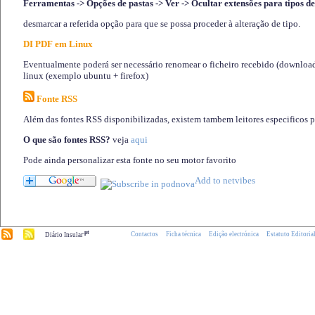
Ferramentas -> Opções de pastas -> Ver -> Ocultar extensões para tipos de
desmarcar a referida opção para que se possa proceder à alteração de tipo.
DI PDF em Linux
Eventualmente poderá ser necessário renomear o ficheiro recebido (download)
linux (exemplo ubuntu + firefox)
Fonte RSS
Além das fontes RSS disponibilizadas, existem tambem leitores especificos 
O que são fontes RSS?
veja
aqui
Pode ainda personalizar esta fonte no seu motor favorito
.pt
Contactos
Ficha técnica
Edição electrónica
Estatuto Editoria
Diário Insular