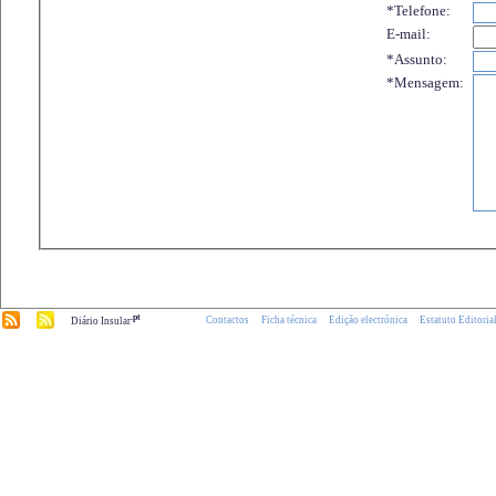
*Telefone:
E-mail:
*Assunto:
*Mensagem:
.pt
Contactos
Ficha técnica
Edição electrónica
Estatuto Editoria
Diário Insular