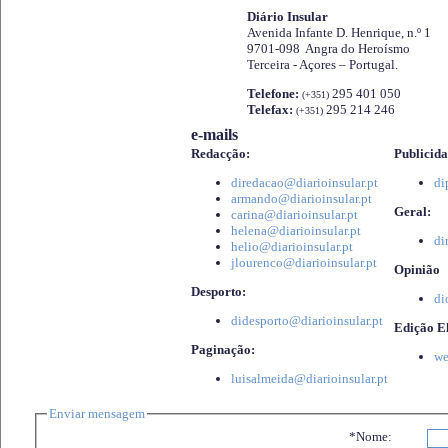
Diário Insular
Avenida Infante D. Henrique, n.º 1
9701-098 Angra do Heroísmo
Terceira - Açores – Portugal.
Telefone:
295 401 050
(+351)
Telefax:
295 214 246
(+351)
e-mails
Redacção:
Publicida
diredacao@diarioinsular.pt
di
armando@diarioinsular.pt
Geral:
carina@diarioinsular.pt
helena@diarioinsular.pt
di
helio@diarioinsular.pt
jlourenco@diarioinsular.pt
Opinião
Desporto:
di
didesporto@diarioinsular.pt
Edição El
Paginação:
we
luisalmeida@diarioinsular.pt
Enviar mensagem
*Nome: