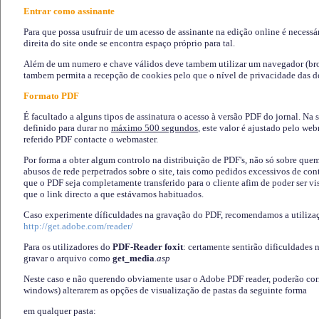
Entrar como assinante
Para que possa usufruir de um acesso de assinante na edição online é necessá
direita do site onde se encontra espaço próprio para tal.
Além de um numero e chave válidos deve tambem utilizar um navegador (brows
tambem permita a recepção de cookies pelo que o nível de privacidade das d
Formato PDF
É facultado a alguns tipos de assinatura o acesso à versão PDF do jornal. Na 
definido para durar no
máximo 500 segundos
, este valor é ajustado pelo we
referido PDF contacte o webmaster.
Por forma a obter algum controlo na distribuição de PDF's, não só sobre que
abusos de rede perpetrados sobre o site, tais como pedidos excessivos de co
que o PDF seja completamente transferido para o cliente afim de poder ser 
que o link directo a que estávamos habituados.
Caso experimente díficuldades na gravação do PDF, recomendamos a utiliza
http://get.adobe.com/reader/
Para os utilizadores do
PDF-Reader foxit
: certamente sentirão dificuldades 
gravar o arquivo como
get_media
.asp
Neste caso e não querendo obviamente usar o Adobe PDF reader, poderão corrig
windows) alterarem as opções de visualização de pastas da seguinte forma
em qualquer pasta
: