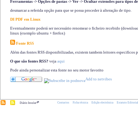
Ferramentas -> Opções de pastas -> Ver -> Ocultar extensões para tipos de
desmarcar a referida opção para que se possa proceder à alteração de tipo.
DI PDF em Linux
Eventualmente poderá ser necessário renomear o ficheiro recebido (download)
linux (exemplo ubuntu + firefox)
Fonte RSS
Além das fontes RSS disponibilizadas, existem tambem leitores especificos 
O que são fontes RSS?
veja
aqui
Pode ainda personalizar esta fonte no seu motor favorito
.pt
Contactos
Ficha técnica
Edição electrónica
Estatuto Editoria
Diário Insular