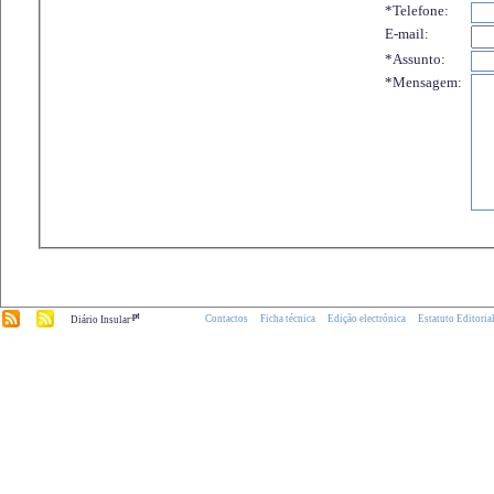
*Telefone:
E-mail:
*Assunto:
*Mensagem:
.pt
Contactos
Ficha técnica
Edição electrónica
Estatuto Editoria
Diário Insular