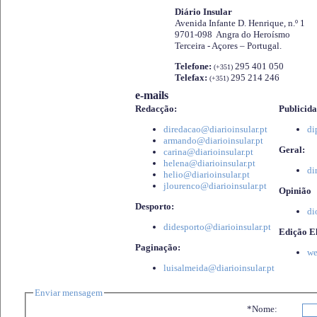
Diário Insular
Avenida Infante D. Henrique, n.º 1
9701-098 Angra do Heroísmo
Terceira - Açores – Portugal.
Telefone:
295 401 050
(+351)
Telefax:
295 214 246
(+351)
e-mails
Redacção:
Publicida
diredacao@diarioinsular.pt
di
armando@diarioinsular.pt
Geral:
carina@diarioinsular.pt
helena@diarioinsular.pt
di
helio@diarioinsular.pt
jlourenco@diarioinsular.pt
Opinião
Desporto:
di
didesporto@diarioinsular.pt
Edição El
Paginação:
we
luisalmeida@diarioinsular.pt
Enviar mensagem
*Nome: