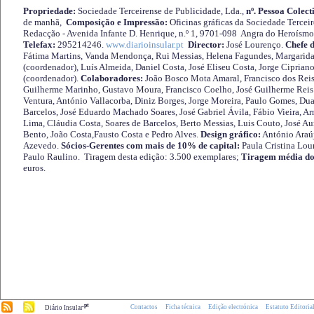
Propriedade:
Sociedade Terceirense de Publicidade, Lda.,
nº. Pessoa Colect
de manhã,
Composição e Impressão:
Oficinas gráficas da Sociedade Tercei
Redacção - Avenida Infante D. Henrique, n.º 1, 9701-098 Angra do Heroísmo 
Telefax:
295214246.
www.diarioinsular.pt
Director:
José Lourenço.
Chefe 
Fátima Martins, Vanda Mendonça, Rui Messias, Helena Fagundes, Margarida
(coordenador), Luís Almeida, Daniel Costa, José Eliseu Costa, Jorge Cipria
(coordenador).
Colaboradores:
João Bosco Mota Amaral, Francisco dos Reis
Guilherme Marinho, Gustavo Moura, Francisco Coelho, José Guilherme Reis 
Ventura, António Vallacorba, Diniz Borges, Jorge Moreira, Paulo Gomes, Duar
Barcelos, José Eduardo Machado Soares, José Gabriel Ávila, Fábio Vieira, A
Lima, Cláudia Costa, Soares de Barcelos, Berto Messias, Luis Couto, José A
Bento, João Costa,Fausto Costa e Pedro Alves.
Design gráfico:
António Araú
Azevedo.
Sócios-Gerentes com mais de 10% de capital:
Paula Cristina Lou
Paulo Raulino. Tiragem desta edição: 3.500 exemplares;
Tiragem média do
euros.
.pt
Contactos
Ficha técnica
Edição electrónica
Estatuto Editoria
Diário Insular