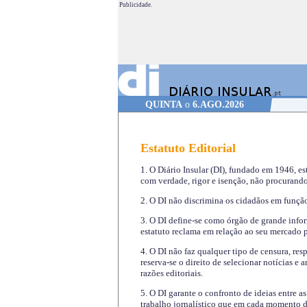
Publicidade.
QUINTA
o
6.AGO.2026
Estatuto Editorial
1. O Diário Insular (DI), fundado em 1946, es
com verdade, rigor e isenção, não procurando
2. O DI não discrimina os cidadãos em função 
3. O DI define-se como órgão de grande infor
estatuto reclama em relação ao seu mercado pr
4. O DI não faz qualquer tipo de censura, re
reserva-se o direito de selecionar notícias e
razões editoriais.
5. O DI garante o confronto de ideias entre a
trabalho jornalístico que em cada momento de