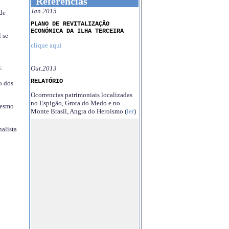
Referências
Jan.2015
 de
PLANO DE REVITALIZAÇÃO
ECONÓMICA DA ILHA TERCEIRA
 se
clique aqui
;
Out.2013
RELATÓRIO
o dos
Ocorrencias patrimoniais localizadas
no Espigão, Grota do Medo e no
mesmo
Monte Brasil, Angra do Heroísmo (
ler
)
nalista