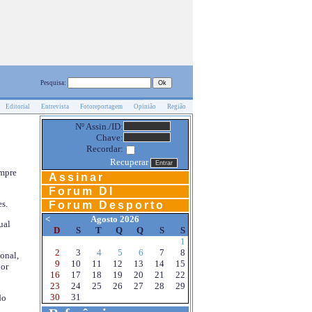
Pesquisa:
Editorial
Entrevista
Fotoreportagem
Opinião
Região
Nº Assin./ID:
Chave:
Recordar:
Recuperar
empre
Assinar
Forum DI
s.
Forum Desporto
<
Agosto 2026
ual
D
S
T
Q
Q
S
S
1
2
3
4
5
6
7
8
onal,
9
10
11
12
13
14
15
por
16
17
18
19
20
21
22
23
24
25
26
27
28
29
30
31
do