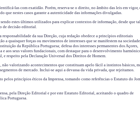
identificá-las com exatidão. Porém, reserva-se o direito, no âmbito das leis em vigor,
endo que nestes casos garante a autenticidade das informações divulgadas.
sendo estes últimos utilizados para explicar contextos de informação, desde que tal
o de decisão editorial.
da responsabilidade da sua Direção, cuja redação obedece a princípios editoriais
ão a quaisquer forças ou movimentos de interesses que se manifestem na sociedade
stituição da República Portuguesa; defesa dos interesses permanentes dos Açores,
a e aos seus valores fundacionais, com destaque para o desenvolvimento harmónic
al, e respeito pela Declaração Universal dos Direitos de Homem.
o, não valorizando acontecimentos que constituam apelo fácil a instintos básicos, 
 segmentos de mercado. Inclui-se aqui a devassa da vida privada, que rejeitamos.
ito pelos princípios éticos da Imprensa, tomando como referências o Estatuto do Jor
ensa, pela Direção Editorial e por este Estatuto Editorial, aceitando o quadro de
lica Portuguesa.