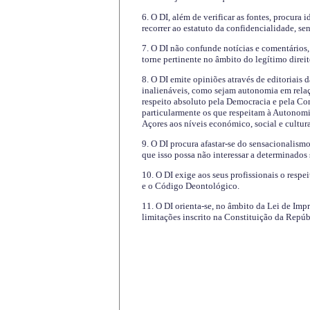
6. O DI, além de verificar as fontes, procura 
recorrer ao estatuto da confidencialidade, s
7. O DI não confunde notícias e comentários, 
torne pertinente no âmbito do legítimo direit
8. O DI emite opiniões através de editoriais 
inalienáveis, como sejam autonomia em relaç
respeito absoluto pela Democracia e pela Con
particularmente os que respeitam à Autonomi
Açores aos níveis económico, social e cultur
9. O DI procura afastar-se do sensacionalism
que isso possa não interessar a determinados
10. O DI exige aos seus profissionais o respe
e o Código Deontológico.
11. O DI orienta-se, no âmbito da Lei de Impr
limitações inscrito na Constituição da Repúb