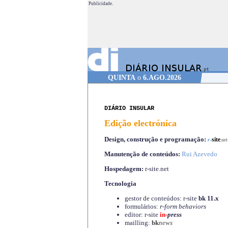
Publicidade.
QUINTA
o
6.AGO.2026
DIÁRIO INSULAR
Edição electrónica
Design, construção e programação:
-
site
r
.net
Manutenção de conteúdos:
Rui Azevedo
Hospedagem:
r-site.net
Tecnologia
gestor de conteúdos: r-site
bk 11.x
formulários:
r-form behaviors
editor: r-site
in-
press
mailling:
bk
news