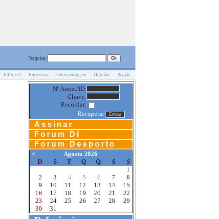
Pesquisa:
Editorial
Entrevista
Fotoreportagem
Opinião
Região
Nº Assin./ID:
Chave:
Recordar:
Recuperar
Assinar
Forum DI
Forum Desporto
<
Agosto 2026
D
S
T
Q
Q
S
S
1
2
3
4
5
6
7
8
9
10
11
12
13
14
15
16
17
18
19
20
21
22
23
24
25
26
27
28
29
30
31