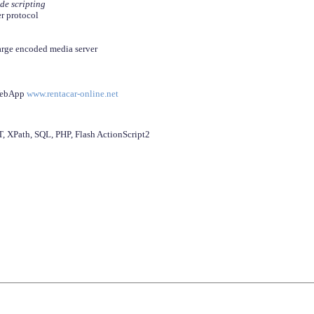
ide scripting
er protocol
arge encoded media server
 WebApp
www.rentacar-online.net
 XPath, SQL, PHP, Flash ActionScript2