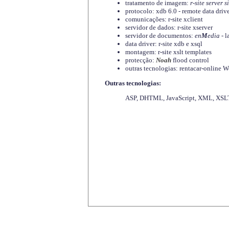
tratamento de imagem:
r-site server s
protocolo: xdb 6.0 - remote data driv
comunicações: r-site xclient
servidor de dados: r-site xserver
servidor de documentos:
en
M
edia
- l
data driver: r-site xdb e xsql
montagem: r-site xslt templates
protecção:
Noah
flood control
outras tecnologias: rentacar-online
Outras tecnologias:
ASP, DHTML, JavaScript, XML, XSLT,