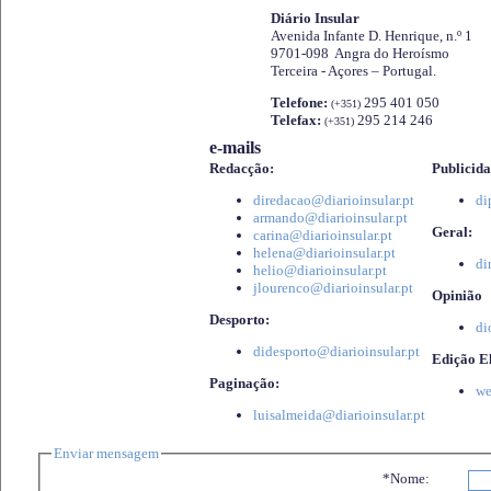
Diário Insular
Avenida Infante D. Henrique, n.º 1
9701-098 Angra do Heroísmo
Terceira - Açores – Portugal.
Telefone:
295 401 050
(+351)
Telefax:
295 214 246
(+351)
e-mails
Redacção:
Publicida
diredacao@diarioinsular.pt
di
armando@diarioinsular.pt
Geral:
carina@diarioinsular.pt
helena@diarioinsular.pt
di
helio@diarioinsular.pt
jlourenco@diarioinsular.pt
Opinião
Desporto:
di
didesporto@diarioinsular.pt
Edição El
Paginação:
we
luisalmeida@diarioinsular.pt
Enviar mensagem
*Nome: