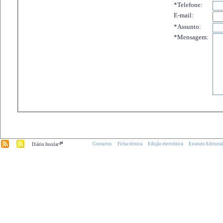
*Telefone:
E-mail:
*Assunto:
*Mensagem:
.pt
Contactos
Ficha técnica
Edição electrónica
Estatuto Editoria
Diário Insular